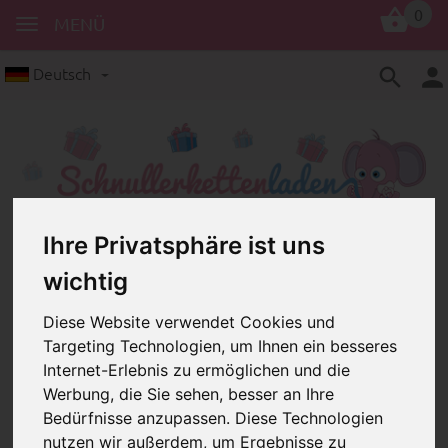
0
MENÜ
Deutsch
Ihre Privatsphäre ist uns
Organzasäckchen
wichtig
Organzasäckchen – schmuckvolle
Verpackungen für persönliche
Diese Website verwendet Cookies und
Geschenke
Targeting Technologien, um Ihnen ein besseres
Internet-Erlebnis zu ermöglichen und die
Werbung, die Sie sehen, besser an Ihre
Bedürfnisse anzupassen. Diese Technologien
nutzen wir außerdem, um Ergebnisse zu