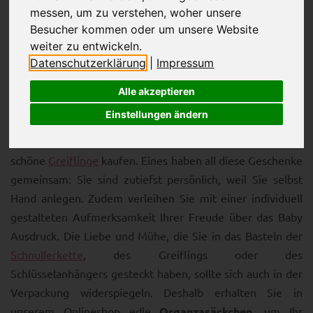
messen, um zu verstehen, woher unsere
Besucher kommen oder um unsere Website
weiter zu entwickeln.
Datenschutzerklärung
|
Impressum
Alle akzeptieren
Im Schnullerkettenladen können Sie wunderschöne
Einstellungen ändern
Schnullerketten
selbst zusammenstellen und auch das
Bastelmaterial für farbenfrohe
Kinderwagenmobiles
oder
schöne
Greiflinge
kaufen. Eines haben all diese Geschenke
gemeinsam: Sie sind zutiefst persönlich, weil Sie selbst
Hand anlegen. Zudem verleihen Sie mit einer individuell
gestalteten Aufmerksamkeit Ihrer Freude über das Baby
Ausdruck. Die Liebe und Mühe, die Sie in das Basteln der
Schnullerkette
, des Greiflings oder des
Schlüsselanhängers gesteckt haben, sollte sich auch in der
Verpackung widerspiegeln. Deshalb erhalten Sie in
unserem Onlineshop edle
Organzasäckchen
, um Ihr