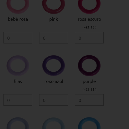
bebê rosa
pink
rosa escuro
( -€1.15 )
lilás
roxo azul
purple
( -€1.15 )