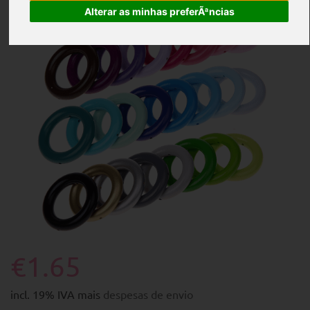
Alterar as minhas preferÃªncias
€1.65
incl. 19% IVA mais
despesas de envio