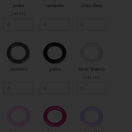
prata
castanho
cinza claro
( -€1.15 )
cinzento
preto
nácar branco
( -€1.15 )