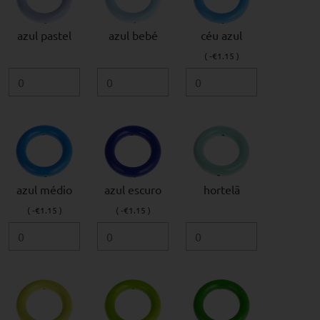
azul pastel
azul bebé
céu azul
( -€1.15 )
azul médio
azul escuro
hortelã
( -€1.15 )
( -€1.15 )