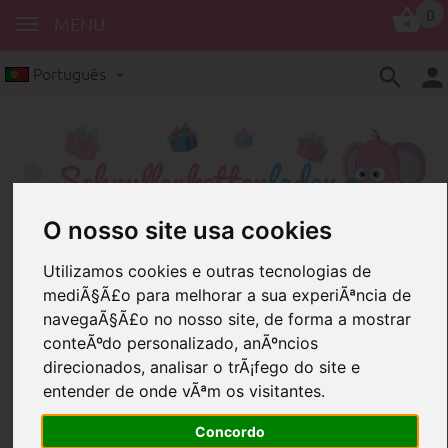
0
MENU
Português
O nosso site usa cookies
Anéis
Anéis 65mm
Utilizamos cookies e outras tecnologias de
mediÃ§Ã£o para melhorar a sua experiÃªncia de
Anéis 65mm
navegaÃ§Ã£o no nosso site, de forma a mostrar
conteÃºdo personalizado, anÃºncios
direcionados, analisar o trÃ¡fego do site e
entender de onde vÃªm os visitantes.
Concordo