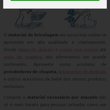
material de bricolagem
O
em nossa loja online se
apresenta em alta qualidade e criativamente.
Desde
clipes de chupeta
e
contas com motivo
até
anéis de madeira
, nós oferecemos um grande
sortimento. Aproveite como produtor de
prendedores de chupeta
,
brinquedos de dentição
e outros acessórios de bebê dos nossos produtos
exclusivos.
material necessário por atacado
Comprar o
não
só é mais barato para pessoas privadas como um