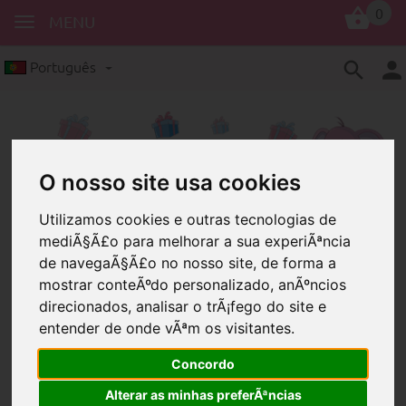
0
MENU
Português
O nosso site usa cookies
Utilizamos cookies e outras tecnologias de
mediÃ§Ã£o para melhorar a sua experiÃªncia
de navegaÃ§Ã£o no nosso site, de forma a
Encomendas de grande porte por preços reduzidos
mostrar conteÃºdo personalizado, anÃºncios
Encomendas de grande
direcionados, analisar o trÃ¡fego do site e
porte por preços
entender de onde vÃªm os visitantes.
reduzidos
Concordo
Alterar as minhas preferÃªncias