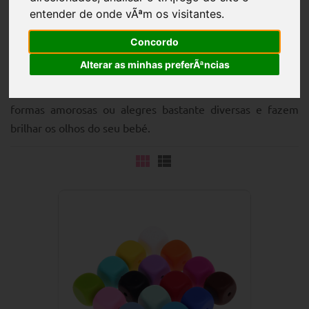
entender de onde vÃªm os visitantes.
Concordo
Alterar as minhas preferÃªncias
Descubra as nossas
contas de motivos, em silicone
, e
com cores alegres. As bonitas
contas de silicone
têm
formas amorosas ou alegres bastante diversas e fazem
brilhar os olhos do seu bebé.