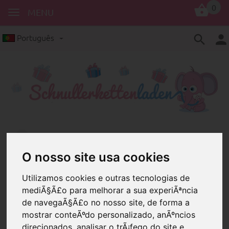
0
MENU
Português
Produtos de silicone
Pérolas com motivos
Belíssimas contas de motivos, em
O nosso site usa cookies
silicone, numa grande variedade de
cores e formatos
Utilizamos cookies e outras tecnologias de
mediÃ§Ã£o para melhorar a sua experiÃªncia
de navegaÃ§Ã£o no nosso site, de forma a
mostrar conteÃºdo personalizado, anÃºncios
direcionados, analisar o trÃ¡fego do site e