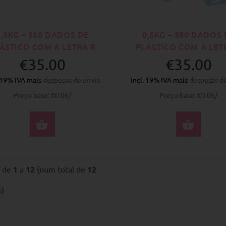
0,5KG – 580 DADOS DE
0,5KG – 580 DADOS 
ÁSTICO COM A LETRA R
PLÁSTICO COM A LET
€35.00
€35.00
. 19% IVA mais
despesas de envio
incl. 19% IVA mais
despesas d
Preço base: €0.06/
Preço base: €0.06/
COMPRAR AGORA
COM
o de
1
a
12
(num total de
12
s)