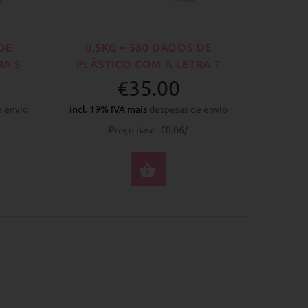
DE
0,5KG – 580 DADOS DE
RA S
PLÁSTICO COM A LETRA T
€35.00
e envio
incl. 19% IVA mais
despesas de envio
Preço base: €0.06/
PRAR AGORA
COMPRAR AGORA