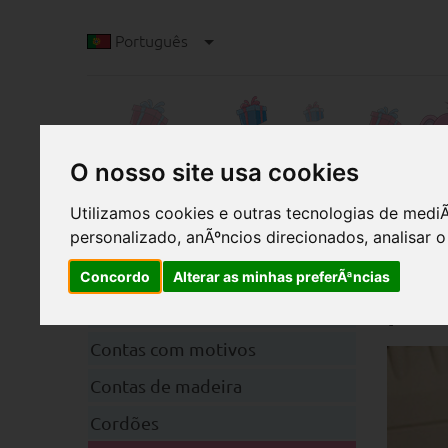
Português
O nosso site usa cookies
Utilizamos cookies e outras tecnologias de med
personalizado, anÃºncios direcionados, analisar o
D
Categorias
Cubo
Concordo
Alterar as minhas preferÃªncias
pre
Clipes
Contas com motivos
Contas de madeira
Cordões