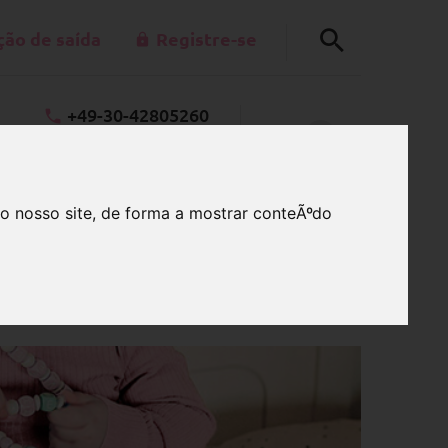
ção de saída
Registre-se
+49-30-42805260
0
schnullerkettenladen.de
CARRINHO
Seg - Sex 7h - 15h
o nosso site, de forma a mostrar conteÃºdo
ntes, com letras para