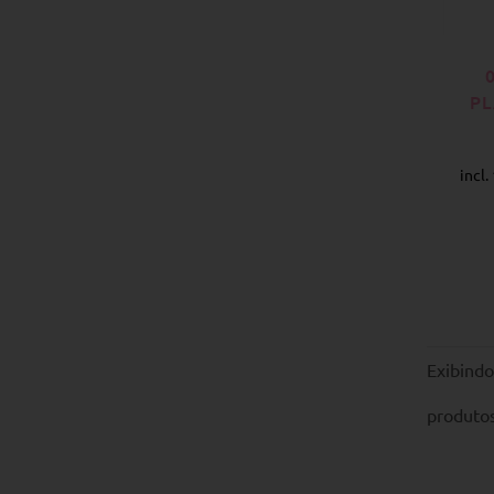
PL
incl
Exibind
produto