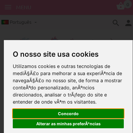
0
MENU
Português
O nosso site usa cookies
Utilizamos cookies e outras tecnologias de
mediÃ§Ã£o para melhorar a sua experiÃªncia de
Clipes
Dizeres
navegaÃ§Ã£o no nosso site, de forma a mostrar
Clipes com motivo “Omas Liebling”
conteÃºdo personalizado, anÃºncios
direcionados, analisar o trÃ¡fego do site e
Clipes com motivo “Omas
entender de onde vÃªm os visitantes.
Liebling”
Concordo
Alterar as minhas preferÃªncias