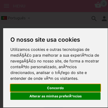
0
MENU
Português
O nosso site usa cookies
Utilizamos cookies e outras tecnologias de
mediÃ§Ã£o para melhorar a sua experiÃªncia de
navegaÃ§Ã£o no nosso site, de forma a mostrar
Contas com motivos
Tcheco
conteÃºdo personalizado, anÃºncios
Conta com motivo "Malý bráška"
direcionados, analisar o trÃ¡fego do site e
entender de onde vÃªm os visitantes.
Conta com motivo "Malý
bráška"
Concordo
Alterar as minhas preferÃªncias