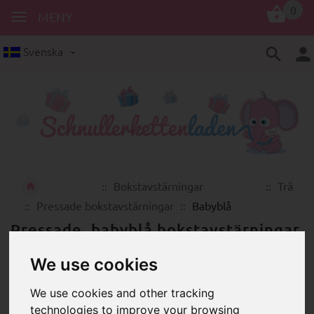
0
MENY
Svenska
Bokstavstärningar
Trä
Pressade bokstavstärningar
Babyblå
Pressade, babyblå bokstavstärningar
av trä i hög kvalitet
We use cookies
We use cookies and other tracking
technologies to improve your browsing