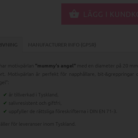
RIVNING
MANUFACTURER INFO (GPSR)
 har motivpärlan
med en diameter på 20 mm o
"mummy's angel"
ort. Motivpärlan är perfekt för napphållare, bit-&greppringa
gel”:
är tillverkad i Tyskland,
salivresistent och giftfri,
uppfyller de rättsliga föreskrifterna i DIN EN 71-3.
gäller för leveranser inom Tyskland.