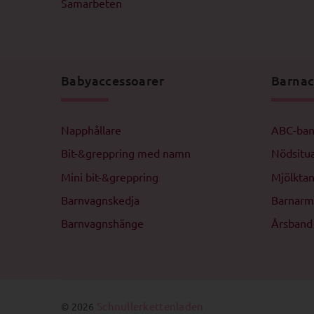
Samarbeten
Babyaccessoarer
Barnac
Napphållare
ABC-ban
Bit-&greppring med namn
Nödsitua
Mini bit-&greppring
Mjölkta
Barnvagnskedja
Barnar
Barnvagnshänge
Årsband
Schnullerkettenladen
© 2026