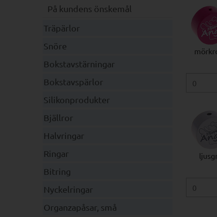
På kundens önskemål
Träpärlor
Snöre
mörkr
Bokstavstärningar
Bokstavspärlor
Silikonprodukter
Bjällror
Halvringar
Ringar
ljusg
Bitring
Nyckelringar
Organzapåsar, små