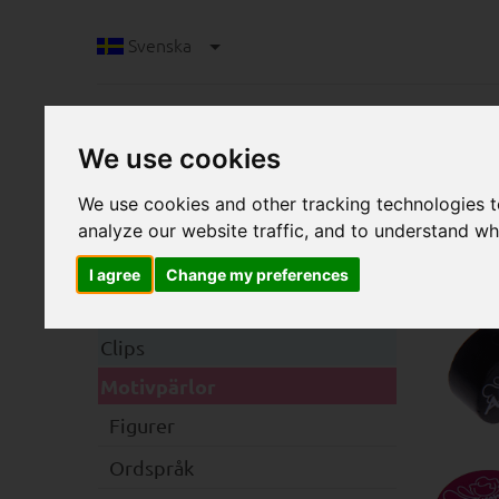
Svenska
We use cookies
We use cookies and other tracking technologies 
analyze our website traffic, and to understand wh
M
I agree
Change my preferences
Kategorier
Clips
Motivpärlor
Figurer
Ordspråk