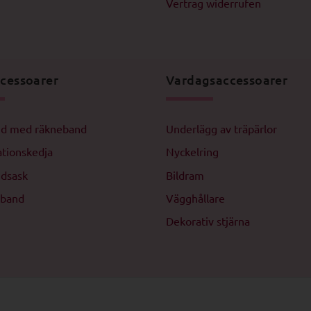
Vertrag widerrufen
cessoarer
Vardagsaccessoarer
d med räkneband
Underlägg av träpärlor
tionskedja
Nyckelring
ndsask
Bildram
mband
Vägghållare
Dekorativ stjärna