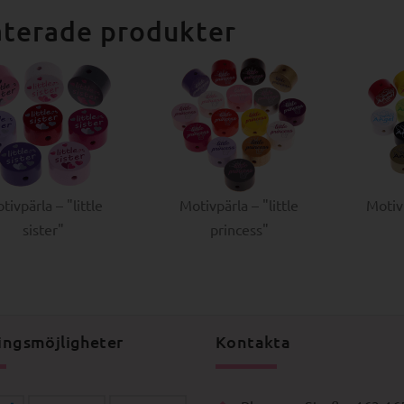
aterade produkter
tivpärla – "little
Motivpärla – "little
Motiv
sister"
princess"
ingsmöjligheter
Kontakta