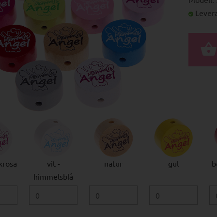
Levera
krosa
vit -
natur
gul
b
himmelsblå