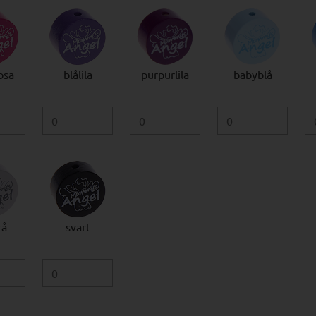
osa
blålila
purpurlila
babyblå
rå
svart