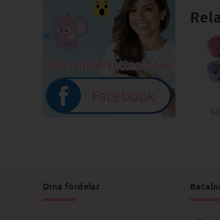
Rel
Mo
Dina fördelar
Betaln