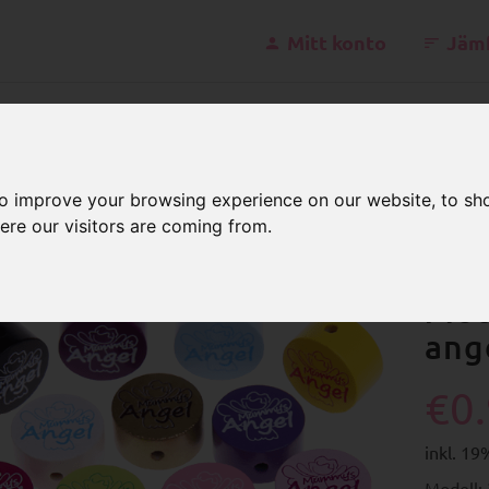
Mitt konto
Jäm
kontakt@s
to improve your browsing experience on our website, to sh
ere our visitors are coming from.
otivpärlor
Engelska
Motivpärla – "mummy's angel"
Mot
ang
€0
inkl. 1
Modell: