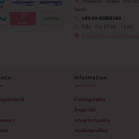
Plauener Straße 163-16
Berlin
+49-30-42805260
Mån - Fre 07:00 - 15:00
kontakt@schnullerkettenl
onto
Information
ingshistorik
Företagsfakta
Ångerrätt
ösenord
Integritetspolicy
onto
Användarvillkor