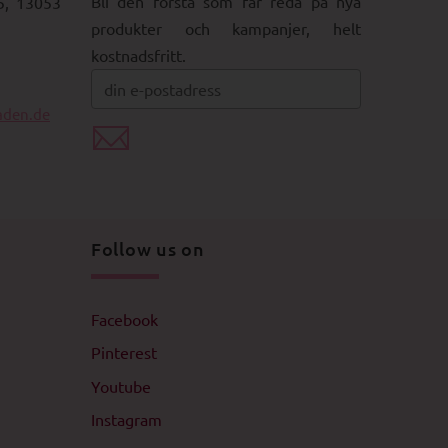
Bli den första som får reda på nya
5, 13053
produkter och kampanjer, helt
kostnadsfritt.
aden.de
Follow us on
Facebook
Pinterest
Youtube
Instagram