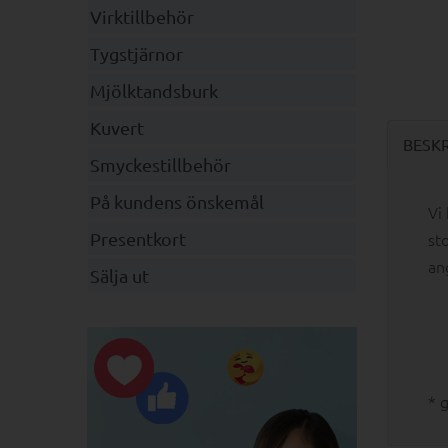
Virktillbehör
Tygstjärnor
Mjölktandsburk
Kuvert
BESK
Smyckestillbehör
På kundens önskemål
Vi
st
Presentkort
an
Sälja ut
* 