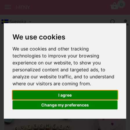
0
MENY
Svenska
We use cookies
We use cookies and other tracking
technologies to improve your browsing
experience on our website, to show you
personalized content and targeted ads, to
analyze our website traffic, and to understand
Presentkort
10 Euro-presentkort
where our visitors are coming from.
10 Euro-presentkort
I agree
Change my preferences