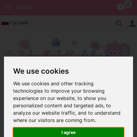
0
МЕНЮ
Pусский
We use cookies
Кольца
Кольцо 50 мм
We use cookies and other tracking
technologies to improve your browsing
Кольцо 50 мм
experience on our website, to show you
personalized content and targeted ads, to
analyze our website traffic, and to understand
where our visitors are coming from.
I agree