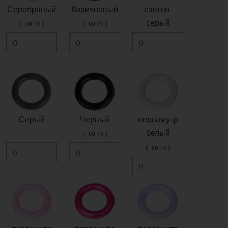
Серебряный
Коричневый
светло-
серый
( -€0.79 )
( -€0.79 )
Серый
Черный
перламутр
белый
( -€0.79 )
( -€0.79 )