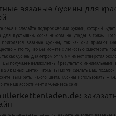
тные вязаные бусины для кра
ей
е себя и сделайте подарок своими руками, который будет 
е для пустышки
, соска никогда не упадет в грязь. По
х пригодятся вязаные бусины, так как они придают В
ество – это то, что Вы можете с легкостью смастерить по
, так как бусины диаметром от 18 мм имеют отверстия окол
, Вы получаете великолепный результат с минимальными 
 в 20 разных цветах, чтобы вы могли сделать Ваш подаро
жете выбирать, какого цвета бусины использовать – бел
рите наш ассортимент и убедитесь сами.
nullerkettenladen.de: заказат
айн
зине
Schnullerkettenladen
Вы найдете не только
вязаные 