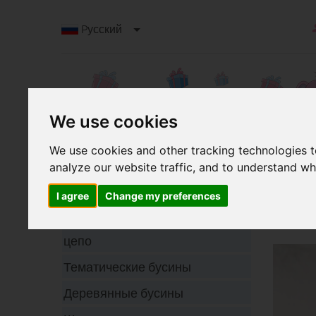
Pусский
We use cookies
We use cookies and other tracking technologies 
analyze our website traffic, and to understand wh
В
Категории
Вяз
I agree
Change my preferences
и п
Клипса для сосок-пустышек с
цепо
Тематические бусины
Деревянные бусины