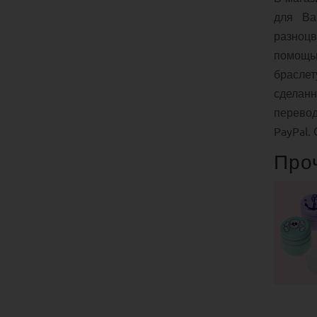
для Ва
разноц
помощ
браслет
сделан
перевод
PayPal.
Про