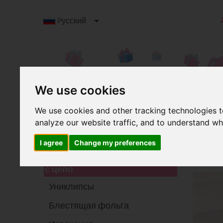
Pусский
We use cookies
We use cookies and other tracking technologies 
analyze our website traffic, and to understand wh
К
Категории
Тем
I agree
Change my preferences
изо
Клипса для сосок-пустышек
с цепо
Униклипсы
Блестящая фольга