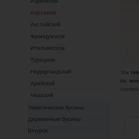
Изречения
Картинки
Английский
Французском
Итальянском
Турецком
Нидерландский
Эти
те
со мно
Арабский
соответ
Чешский
Тематические бусины
Деревянные бусины
Шнурок