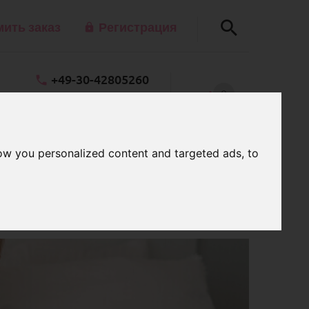
ить заказ
Регистрация
+49-30-42805260
0
@schnullerkettenladen.de
КОРЗИНА
Пн - Пт 7.00 - 15.00
ow you personalized content and targeted ads, to
чества с разными