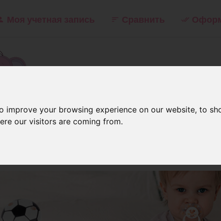
Моя учетная запись
Сравнить
Оформ
kontakt
to improve your browsing experience on our website, to sh
ere our visitors are coming from.
липса для сосок-пустышек с цепо
Картинки
атические клипсы высокого ка
бражениями