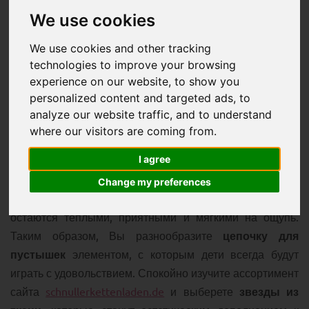
We use cookies
We use cookies and other tracking
technologies to improve your browsing
experience on our website, to show you
Особенным индивидуальным подарком для внука или
personalized content and targeted ads, to
ребенка друзей является сделанная своими руками
analyze our website traffic, and to understand
цепочка для пустышки
. Благодаря ей пустышка больше
where our visitors are coming from.
не будет падать на пол, а такой индивидуальный
I agree
подарок вызовет улыбку у новоиспеченных родителей.
Отличным аксессуаром к цепочке послужит
звезда из
Change my preferences
ткани
. Так как звезды сшиты из ткани, они всегда
остаются теплыми, приятными и мягкими на ощупь.
Таким образом, Вы разнообразите
цепочку для
пустышек
элементом, с которым дети всегда будут
играть с удовольствием. Спокойно изучите ассортимент
сайта
schnullerkettenladen.de
и выберете
звезды из