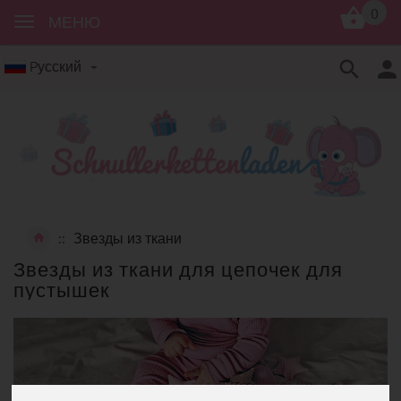
0
МЕНЮ
Pусский
Звезды из ткани
Звезды из ткани для цепочек для
пустышек