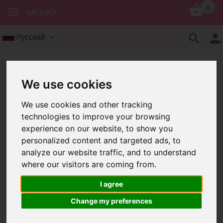
0
МЕНЮ
Pусский
We use cookies
We use cookies and other tracking
technologies to improve your browsing
experience on our website, to show you
Силиконовые изделия
Прорезыватель
personalized content and targeted ads, to
Силиконовые Прорезыватель «Слон»
analyze our website traffic, and to understand
where our visitors are coming from.
Силиконовые
Прорезыватель «Слон»
I agree
Change my preferences