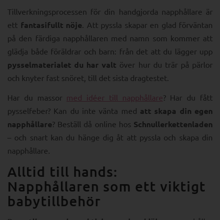
Tillverkningsprocessen för din handgjorda napphållare är
ett
fantasifullt nöje
. Att pyssla skapar en glad förväntan
på den färdiga napphållaren med namn som kommer att
glädja både föräldrar och barn: från det att du lägger upp
pysselmaterialet du har valt
över hur du trär på pärlor
och knyter fast snöret, till det sista dragtestet.
Har du massor
med idéer till napphållare
? Har du fått
pysselfeber? Kan du inte vänta med
att skapa din egen
napphållare
? Beställ då online hos
Schnullerkettenladen
– och snart kan du hänge dig åt att pyssla och skapa din
napphållare.
Alltid till hands:
Napphållaren som ett viktigt
babytillbehör