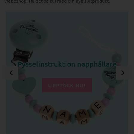
webbshop. Ha det så kul med din nya slutprodukt.
Pysselinstruktion napphållare
UPPTÄCK NU!