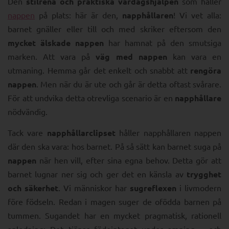
Den
stilrena och praktiska vardagshjälpen
som håller
nappen
på plats: här är den,
napphållaren
! Vi vet alla:
barnet gnäller eller till och med skriker eftersom den
mycket älskade nappen
har hamnat på den smutsiga
marken. Att vara på
väg med nappen
kan vara en
utmaning. Hemma går det enkelt och snabbt att
rengöra
nappen
. Men när du är ute och går är detta oftast svårare.
För att undvika detta otrevliga scenario är en
napphållare
nödvändig.
Tack vare
napphållarclipset
håller napphållaren nappen
där den ska vara: hos barnet. På så sätt kan barnet suga på
nappen
när hen vill, efter sina egna behov. Detta gör att
barnet lugnar ner sig och ger det en känsla av
trygghet
och säkerhet
. Vi människor har
sugreflexen
i livmodern
före födseln. Redan i magen suger de ofödda barnen på
tummen. Sugandet har en mycket pragmatisk, rationell
anledning: Det tjänar födointaget under amning – och