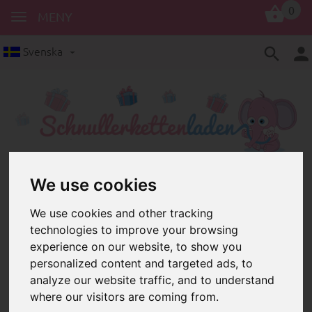
0
MENY
Svenska
We use cookies
Mycket enkla pysselinstruktioner
We use cookies and other tracking
technologies to improve your browsing
för personliga baby-, barn- och vardagstillbehör
experience on our website, to show you
väck pysselfebern i dig
personalized content and targeted ads, to
analyze our website traffic, and to understand
❮
❯
where our visitors are coming from.