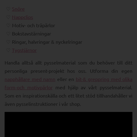
Snöre
Nappclips
Motiv- och träpärlor
Bokstavstärningar
Ringar, halvringar & nyckelringar
Tygstjärnor
Handla alltså allt pysselmaterial som du behöver till ditt
personliga present-projekt hos oss. Utforma din egen
napphållare med namn
eller en
bit-& greppring med olika
form-och motivpärlor
med hjälp av vårt pysselmaterial.
Som en inspirationskälla och ett litet stöd tillhandahåller vi
även pysselinstruktioner i vår shop.