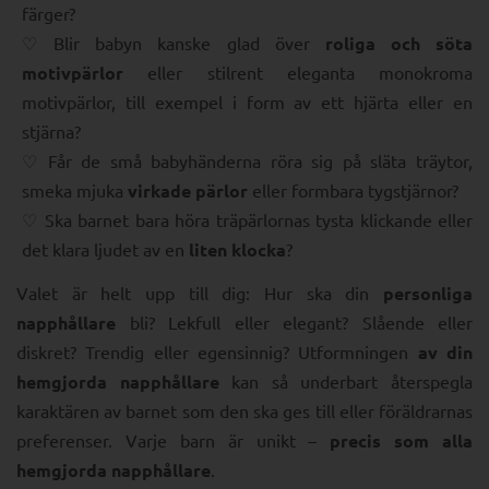
färger?
Blir babyn kanske glad över
roliga och söta
motivpärlor
eller stilrent eleganta monokroma
motivpärlor, till exempel i form av ett hjärta eller en
stjärna?
Får de små babyhänderna röra sig på släta träytor,
smeka mjuka
virkade pärlor
eller formbara tygstjärnor?
Ska barnet bara höra träpärlornas tysta klickande eller
det klara ljudet av en
liten klocka
?
Valet är helt upp till dig: Hur ska din
personliga
napphållare
bli? Lekfull eller elegant? Slående eller
diskret? Trendig eller egensinnig? Utformningen
av din
hemgjorda napphållare
kan så underbart återspegla
karaktären av barnet som den ska ges till eller föräldrarnas
preferenser. Varje barn är unikt –
precis som alla
hemgjorda napphållare
.