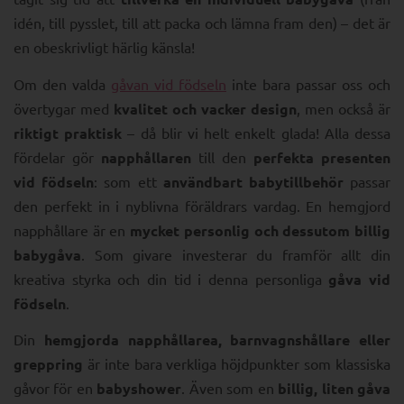
idén, till pysslet, till att packa och lämna fram den) – det är
en obeskrivligt härlig känsla!
Om den valda
gåvan vid födseln
inte bara passar oss och
övertygar med
kvalitet och vacker design
, men också är
riktigt praktisk
– då blir vi helt enkelt glada! Alla dessa
fördelar gör
napphållaren
till den
perfekta presenten
vid födseln
: som ett
användbart babytillbehör
passar
den perfekt in i nyblivna föräldrars vardag. En hemgjord
napphållare är en
mycket personlig och dessutom billig
babygåva
. Som givare investerar du framför allt din
kreativa styrka och din tid i denna personliga
gåva vid
födseln
.
Din
hemgjorda napphållarea, barnvagnshållare eller
greppring
är inte bara verkliga höjdpunkter som klassiska
gåvor för en
babyshower
. Även som en
billig, liten gåva