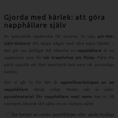
Gjorda med kärlek: att göra
napphållare själv
En spännande upplevelse för sinnena: Se upp,
gör-det-
själv-älskare
! Att skapa något med våra egna händer –
det gör oss lyckliga! Att tillverka en
napphållare
är en
upplevelse som får
vår kreativitet att flöda
. Pärla för
pärla uppstår ett litet konstverk tack vare vår personliga
fantasi.
Om vi går in för det är
egentillverkningen av en
napphållare
riktigt roligt. Redan när vi väljer
pysselmaterial för napphållare med namn
kan vi, till
exempel, lekande lätt sätta oss in i babyns värld:
Ska barnet se mjuka pastellfärger eller glada knalliga