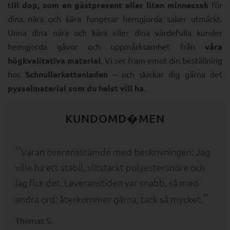
till dop, som en gästpresent eller liten minnessak
för
dina nära och kära fungerar hemgjorda saker utmärkt.
Unna dina nära och kära eller dina värdefulla kunder
hemgjorda gåvor och uppmärksamhet från
våra
högkvalitativa material
. Vi ser fram emot din beställning
hos
Schnullerkettenladen
– och skickar dig gärna det
pysselmaterial som du helst vill ha
.
KUNDOMD�MEN
"
Varan överensstämde med beskrivningen: Jag
ville ha ett stabil, slitstarkt polyestersnöre och
jag fick det. Leveranstiden var snabb, så med
"
andra ord: återkommer gärna, tack så mycket.
Thomas S.