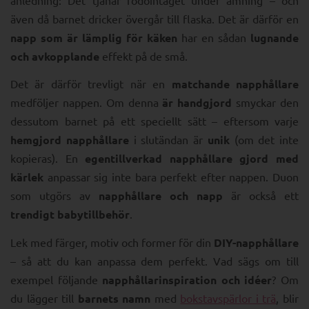
även då barnet dricker övergår till flaska. Det är därför en
napp som är lämplig för käken
har en sådan
lugnande
och avkopplande
effekt på de små.
Det är därför trevligt när en
matchande napphållare
medföljer nappen. Om denna
är handgjord
smyckar den
dessutom barnet på ett speciellt sätt – eftersom varje
hemgjord napphållare
i slutändan är
unik
(om det inte
kopieras). En
egentillverkad napphållare gjord med
kärlek
anpassar sig inte bara perfekt efter nappen. Duon
som utgörs av
napphållare och napp
är också ett
trendigt babytillbehör
.
Lek med färger, motiv och former för din
DIY-napphållare
– så att du kan anpassa dem perfekt. Vad sägs om till
exempel följande
napphållarinspiration och idéer
? Om
du lägger till
barnets namn
med
bokstavspärlor i trä
, blir