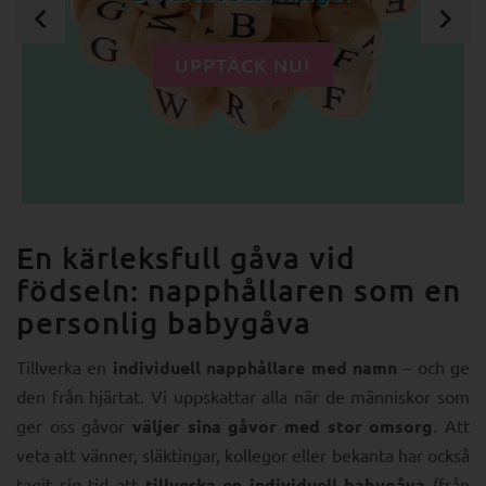
UPPTÄCK NU!
En kärleksfull gåva vid
födseln: napphållaren som en
personlig babygåva
Tillverka en
individuell napphållare med namn
– och ge
den från hjärtat. Vi uppskattar alla när de människor som
ger oss gåvor
väljer sina gåvor med stor omsorg
. Att
veta att vänner, släktingar, kollegor eller bekanta har också
tagit sig tid att
tillverka en individuell babygåva
(från