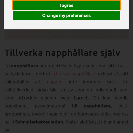
I agree
Change my preferences
UPPTÄCK NU
Tillverka napphållare själv
En
napphållare
är en perfekt babypresent som sätts fast i
babykläderna med ett
clip för napphållare
och på så sätt
säkerställer att
nappen
inte kommer bort. En
självtillverkad sådan blir rentav som en individuell juvel
som uttrycker glädjen över barnet. Du kan handla
nödvändigt pysselmaterial till
napphållare
, bit-&
greppringar, nyckelringar eller en barnvagnskedja hos oss
här i
Schnullerkettenladen
. Materialet består bland annat
av: