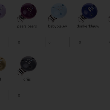
paars paars
babyblauw
donkerblauw
d
grijs