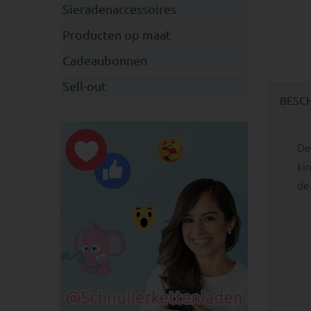
Sieradenaccessoires
Producten op maat
Cadeaubonnen
Sell-out
BESC
De
ki
de