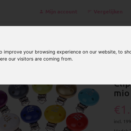
Mijn account
Vergelijken
kontakt@schnu
to improve your browsing experience on our website, to sh
ere our visitors are coming from.
lips
Italiaans
Clips met motief "io amo il mio papa"
Clip
mio
€1
incl. 1
Model: 