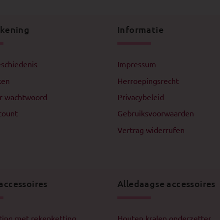
ekening
Informatie
schiedenis
Impressum
ken
Herroepingsrecht
r wachtwoord
Privacybeleid
count
Gebruiksvoorwaarden
Vertrag widerrufen
accessoires
Alledaagse accessoires
ting met rekenketting
Houten kralen onderzetter