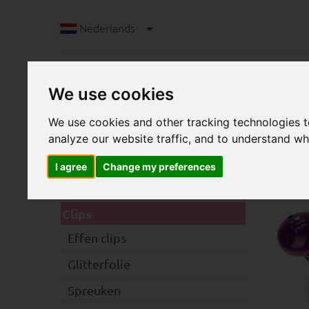
Nederlands
We use cookies
We use cookies and other tracking technologies 
analyze our website traffic, and to understand wh
I agree
Change my preferences
C
Categorieën
Clips
Effen clips
Glitterfolie
Spreuken