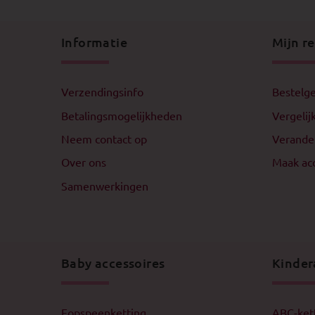
Informatie
Mijn r
Verzendingsinfo
Bestelge
Betalingsmogelijkheden
Vergelij
Neem contact op
Verande
Over ons
Maak ac
Samenwerkingen
Baby accessoires
Kinder
Fopspeenketting
ABC-ket