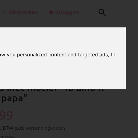
Uitchecken
Inloggen
+49-30-42805260
0
llerkettenladen.de
WINKELWAGEN
Ma - Vr 7.00 - 15.00 Uur
ow you personalized content and targeted ads, to
s met motief "io amo il
 papa"
.99
9% BTW excl.
verzendingkosten
374500