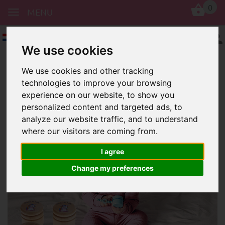
0
MENU
Nederlands
We use cookies
We use cookies and other tracking
technologies to improve your browsing
experience on our website, to show you
personalized content and targeted ads, to
analyze our website traffic, and to understand
where our visitors are coming from.
Dozen
Spaans
Mooie melktanddoosjes bedrukt in
I agree
het Spaans met schrijfwerk of
Change my preferences
schattige plaatjes