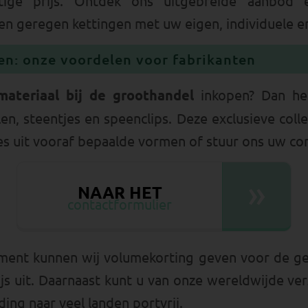
ge prijs. Ontdek ons uitgebreide aanbod en
 en geregen kettingen met uw eigen, individuele en
en: onze voordelen voor fabrikanten
materiaal bij de groothandel
inkopen? Dan heb
len, steentjes en speenclips. Deze exclusieve colle
es uit vooraf bepaalde vormen of stuur ons uw co
»
NAAR HET
contactformulier
timent kunnen wij volumekorting geven voor de g
rijs uit. Daarnaast kunt u van onze wereldwijde ve
ing naar veel landen portvrij.