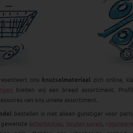
presenteert ons
knutselmateriaal
zich online, k
ingen
bieden wij een breed assortiment. Prof
essoires van ons unieke assortiment.
ndel
bestellen is niet alleen gunstiger voor part
de gewenste
letterblokjes
,
houten parels
,
rijgsnoer