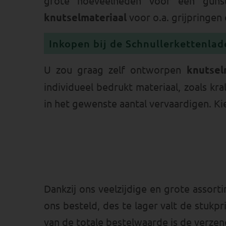
grote hoeveelheden voor een gunsti
knutselmateriaal
voor o.a. grijpringen
Inkopen bij de Schnullerkettenlad
U zou graag zelf ontworpen
knutsel
individueel bedrukt materiaal, zoals kra
in het gewenste aantal vervaardigen. Ki
Dankzij ons veelzijdige en grote assor
ons besteld, des te lager valt de stukp
van de totale bestelwaarde is de verzend