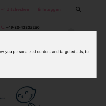
Uitchecken
Inloggen
+49-30-42805260
0
llerkettenladen.de
WINKELWAGEN
Ma - Vr 7.00 - 15.00 Uur
ow you personalized content and targeted ads, to
bestellen