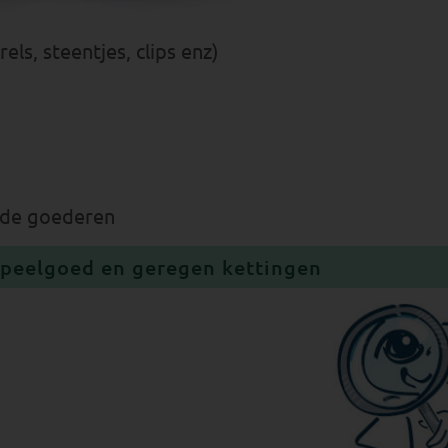
els, steentjes, clips enz)
erde goederen
speelgoed en geregen kettingen