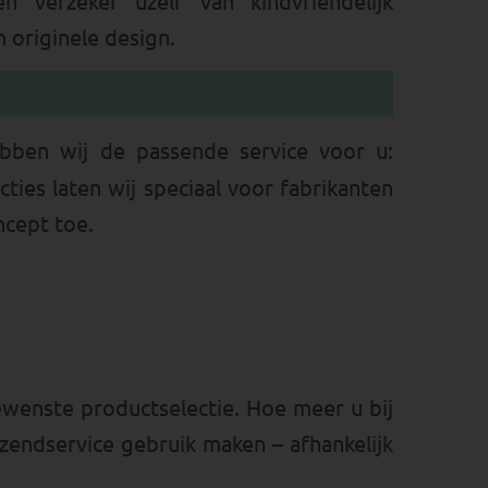
 verzeker uzelf van kindvriendelijk
 originele design.
ben wij de passende service voor u:
cties laten wij speciaal voor fabrikanten
ncept toe.
ewenste productselectie. Hoe meer u bij
rzendservice gebruik maken – afhankelijk