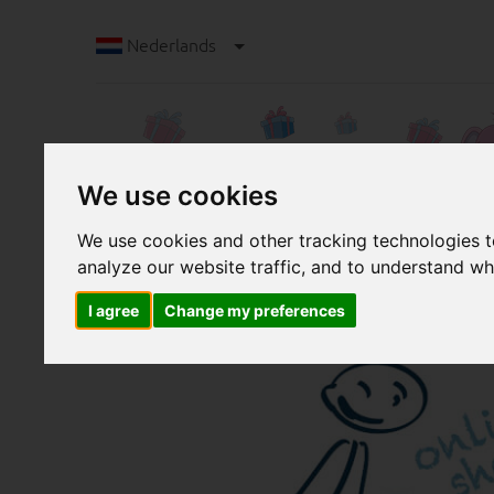
Nederlands
We use cookies
We use cookies and other tracking technologies 
analyze our website traffic, and to understand wh
Knutselbenodigdheden gunstig bij de groot
Knutselbenodigdheden 
I agree
Change my preferences