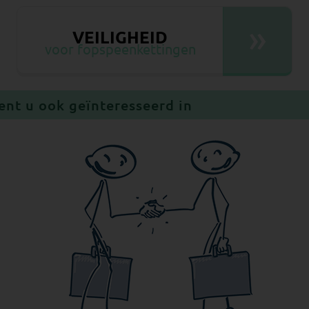
»
VEILIGHEID
voor fopspeenkettingen
ent u ook geïnteresseerd in