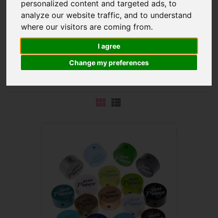
personalized content and targeted ads, to
analyze our website traffic, and to understand
where our visitors are coming from.
Deze chique
motief kralen
combineren vakkundig
I agree
schattige motieven met
Franse spreuken of bijnamen
.
Change my preferences
Zo zijn ze een geweldige blikvanger in uw babyaccessoire
ontwerpen.