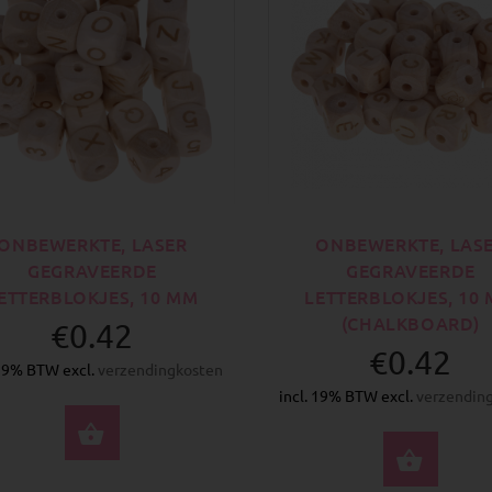
ONBEWERKTE, LASER
ONBEWERKTE, LAS
GEGRAVEERDE
GEGRAVEERDE
ETTERBLOKJES, 10 MM
LETTERBLOKJES, 10
(CHALKBOARD)
€0.42
€0.42
 19% BTW excl.
verzendingkosten
incl. 19% BTW excl.
verzendin
SELECTEER OPTIES
SELE