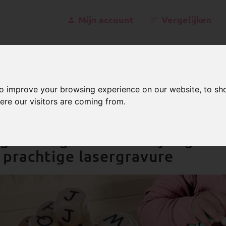
Mijn account
Vergelijken
kontakt@schnu
to improve your browsing experience on our website, to sh
ere our visitors are coming from.
etterblokjes
Hout
Gegraveerde letterblokjes
Puur
gwaardige letterblokjes gema
 prachtige lasergravure