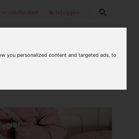
Uitchecken
Inloggen
+49-30-42805260
0
llerkettenladen.de
WINKELWAGEN
ow you personalized content and targeted ads, to
Ma - Vr 7.00 - 15.00 Uur
akt van esdoornhout