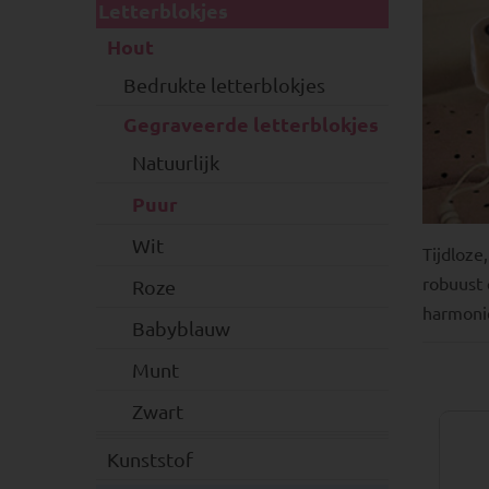
Letterblokjes
Hout
Bedrukte letterblokjes
Gegraveerde letterblokjes
Natuurlijk
Puur
Wit
Tijdloze
robuust
Roze
harmonie
Babyblauw
Munt
Zwart
Kunststof