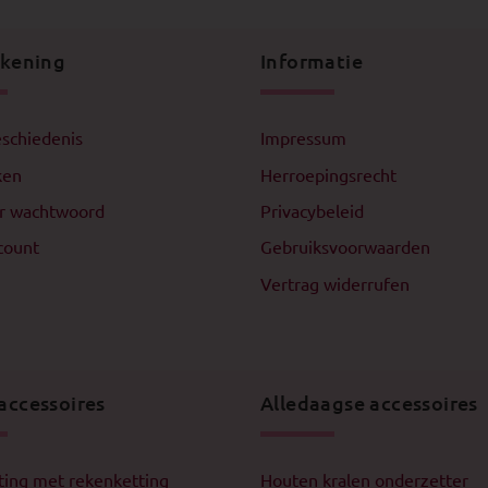
ekening
Informatie
schiedenis
Impressum
ken
Herroepingsrecht
r wachtwoord
Privacybeleid
count
Gebruiksvoorwaarden
Vertrag widerrufen
accessoires
Alledaagse accessoires
ting met rekenketting
Houten kralen onderzetter