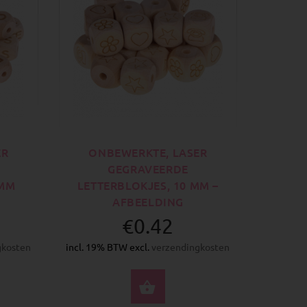
ER
ONBEWERKTE, LASER
GEGRAVEERDE
 MM
LETTERBLOKJES, 10 MM –
AFBEELDING
€0.42
gkosten
incl. 19% BTW excl.
verzendingkosten
CTEER OPTIES
SELECTEER OPTIES