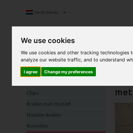
Nederlands
We use cookies
We use cookies and other tracking technologies 
analyze our website traffic, and to understand wh
I agree
Change my preferences
L
Categorieën
Hoo
met
Clips
Kralen met motief
Houten kralen
Koorden