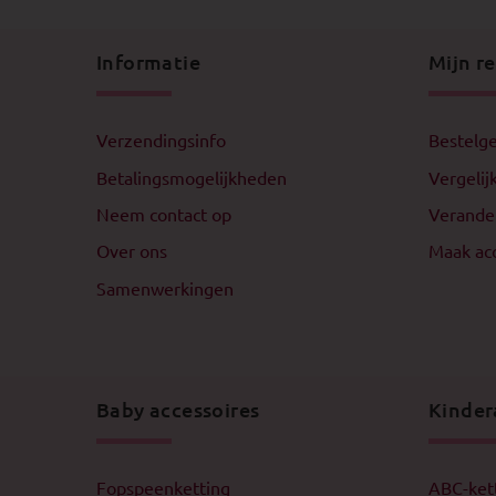
Informatie
Mijn r
Verzendingsinfo
Bestelge
Betalingsmogelijkheden
Vergelij
Neem contact op
Verande
Over ons
Maak ac
Samenwerkingen
Baby accessoires
Kinder
Fopspeenketting
ABC-ket