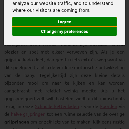
analyze our website traffic, and to understand
where our visitors are coming from.
I agree
Change my preferences
Grijpringen
zijn al vele jaren een populair baby
speelgoed. Geen wonder want ze zijn educatief omdat
plezier en spel met elkaar verweven zijn. Als je een
grijpring kado doet, dan geeft u iets extra´s weg want via
dit speelgoed traint u de verdere motorische ontwikkeling
van de baby. Tegelijkertijd zijn deze kleine details
bijzonder mooi om naar te kijken en kan worden
aangebracht met relatief weinig moeite. Als u het
grijpspeelgoed zelf wilt bastelen vindt u dit ruimschoots
terug in onze
Schnullerkettenladen
- van de
koorden
via
de
halve grijpringen
tot een ruime selectie van de overige
grijpringen
om er zelf iets van te maken. Kijk eens rustig