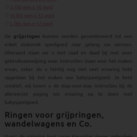
S (50 mm x 10 mm)
M (65 mm x 12 mm)
L (85 mm x 12 mm)
De
grijpringen
kunnen worden gecombineerd tot een
enkel motoriek speelgoed naar gelang uw wensen.
Uiteraard staan we u met raad en daad bij met onze
gebruiksaanwijzing waar instructies staan voor het maken
ervan, zeker als u hierbij nog niet veel ervaring hebt
opgedaan bij het maken van babyspeelgoed. Je bent
creatief, wij tonen u de stap-voor-stap instructies bij de
allereerste poging om ervaring op te doen met
babyspeelgoed.
Ringen voor grijpringen,
wandelwagens en Co.
Naast de grijpring kunt onze kleurrijke ringen gebruiken