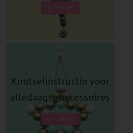
ONTDEK NU!
Knutselinstructie voor
alledaagse accessoires
ONTDEK NU!