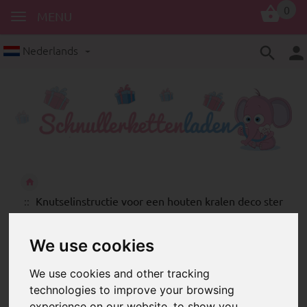
0
MENU
Nederlands
Knutselinstructie voor een houten kralen deco ster
Knutselinstructie voor
We use cookies
een houten kralen deco
ster
We use cookies and other tracking
technologies to improve your browsing
Decoratief beschermingssymbool:
experience on our website, to show you