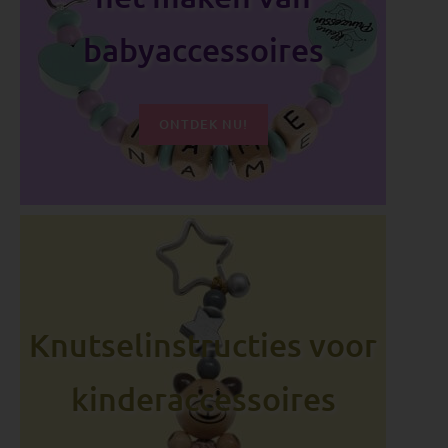
babyaccessoires
ONTDEK NU!
Knutselinstructies voor
kinderaccessoires