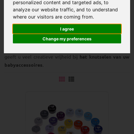
personalized content and targeted ads, to
analyze our website traffic, and to understand
where our visitors are coming from.
Deze
motief kralen
schitteren heerlijk in het licht,
I agree
doordat ze bedrukt zijn met
glitterfolie
. Verheug u op
Change my preferences
glinsterende motieven en symbolen
, maar ook op
spreuken en bijnamen
. De regenboog bonte kleurselectie
geeft u veel creatieve vrijheid bij
het knutselen van uw
babyaccessoires
.