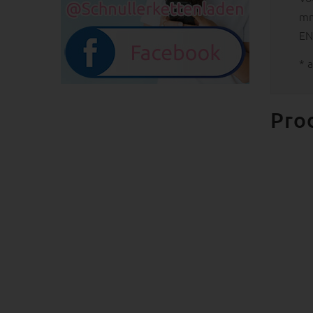
mm
EN
* 
Pro