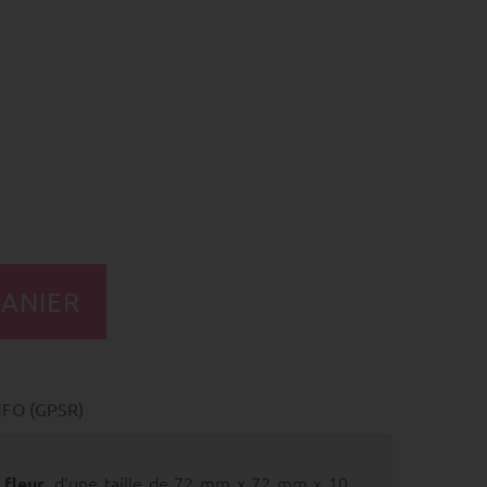
FO (GPSR)
, d'une taille de 72 mm x 72 mm x 10
 fleur