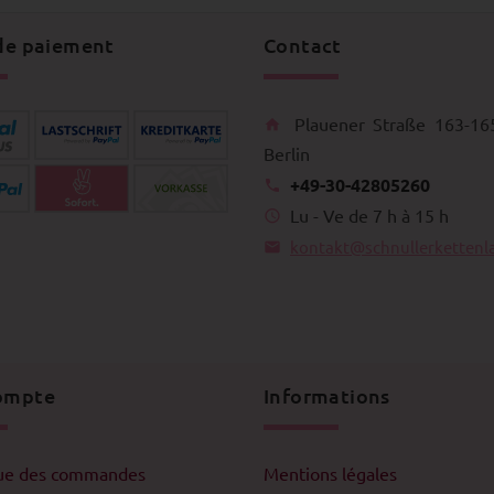
de paiement
Contact
Plauener Straße 163-16
Berlin
+49-30-42805260
Lu - Ve de 7 h à 15 h
kontakt@schnullerkettenl
ompte
Informations
que des commandes
Mentions légales