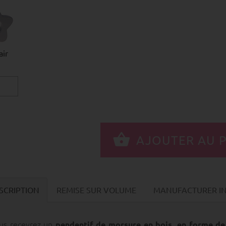
air
SCRIPTION
REMISE SUR VOLUME
MANUFACTURER IN
us recevrez un
pendentif de morsure en bois, en forme de