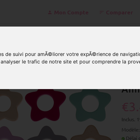
Mon Compte
Comparer
konta
ies de suivi pour amÃ©liorer votre expÃ©rience de navigati
nalyser le trafic de notre site et pour comprendre la prov
nneaux de dentition
Anneaux de dentition– fleur
Ann
€3
Inclus.
Modèle:
Délai d