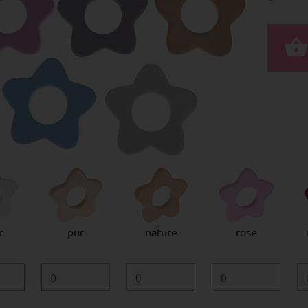
c
pur
nature
rose