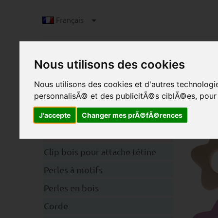
Français
Nous utilisons des cookies
Nous utilisons des cookies et d'autres technolog
personnalisÃ© et des publicitÃ©s ciblÃ©es, pour a
J'accepte
Changer mes prÃ©fÃ©rences
A
Catégories
Clip bois pour attache tétine
Perles à motifs
Perles en bois
Corde