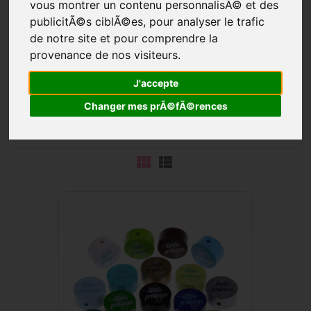
vous montrer un contenu personnalisÃ© et des
publicitÃ©s ciblÃ©es, pour analyser le trafic
de notre site et pour comprendre la
provenance de nos visiteurs.
Ces jolies
perles à motifs
sont imprimées avec des
J'accepte
dictons et des surnoms en anglais
. Différentes couleurs
Changer mes prÃ©fÃ©rences
et différents motifs ajoutent de la variété à vos motifs de
chaînes factices.