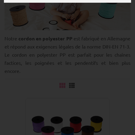
Notre
cordon en polyester PP
est fabriqué en Allemagne
et répond aux exigences légales de la norme DIN-EN 71-3.
Le cordon en polyester PP est parfait pour les chaînes
factices, les poignées et les pendentifs et bien plus
encore.