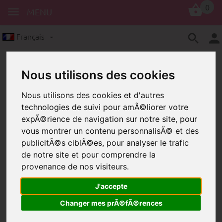
0
MENU
Français
Nous utilisons des cookies
Nous utilisons des cookies et d'autres
technologies de suivi pour amÃ©liorer votre
expÃ©rience de navigation sur notre site, pour
vous montrer un contenu personnalisÃ© et des
Corde
Cordon en polyester PP
publicitÃ©s ciblÃ©es, pour analyser le trafic
Cordon de polyester en
de notre site et pour comprendre la
polypropylène (PP) pour la
provenance de nos visiteurs.
fabrication d'accessoires pour bébés
tels que les chaînes de poupées
J'accepte
Changer mes prÃ©fÃ©rences