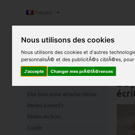
Français
Nous utilisons des cookies
Nous utilisons des cookies et d'autres technolog
personnalisÃ© et des publicitÃ©s ciblÃ©es, pour a
J'accepte
Changer mes prÃ©fÃ©rences
B
Catégories
De j
écri
Clip bois pour attache tétine
Perles à motifs
Perles en bois
Corde