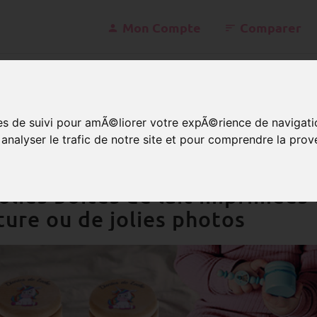
Mon Compte
Comparer
konta
ies de suivi pour amÃ©liorer votre expÃ©rience de navigati
nalyser le trafic de notre site et pour comprendre la prov
oîtes
Espagnol
olies boîtes de lait imprimée
ture ou de jolies photos