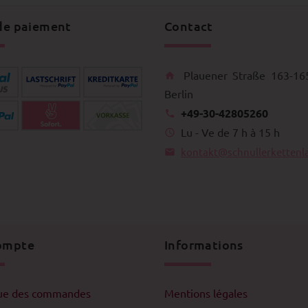
de paiement
Contact
Plauener Straße 163-16
Berlin
+49-30-42805260
Lu - Ve de 7 h à 15 h
kontakt@schnullerkettenl
ompte
Informations
que des commandes
Mentions légales