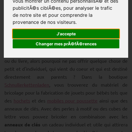
vous montrer un contenu personnalisÃ© et des
publicitÃ©s ciblÃ©es, pour analyser le trafic
de notre site et pour comprendre la
provenance de nos visiteurs.
J'accepte
Voulez-vous marquer une naissance, un baptême ou un
Changer mes prÃ©fÃ©rences
anniversaire avec un cadeau particulier ? Trois personnes
avant vous avait déjà eu l'idée de l'abonnement de couche
ou du livre, alors pourquoi ne pas offrir quelque chose de
petit et d'individuel, qui vient du coeur et qui est destiné
directement aux parents ? Dans la boutique
Schnullerkettenladen
, vous trouverez du matériel de
bricolage pour la fabrication de jouets pour bébés tels que
des
hochets
et des
mobiles pour poussette
ainsi que des
anneaux de clés. Avec des perles à motif ou des cubes de
lettre vous pouvez bricoler en combinaison avec les
anneaux de clés
un cadeau individuel et utile qui attirera