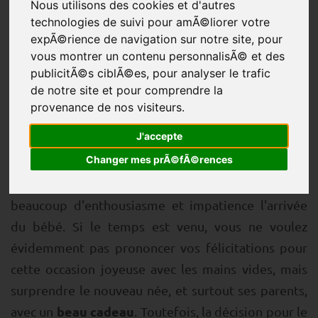
naissance
Nous utilisons des cookies et d'autres
technologies de suivi pour amÃ©liorer votre
expÃ©rience de navigation sur notre site, pour
vous montrer un contenu personnalisÃ© et des
publicitÃ©s ciblÃ©es, pour analyser le trafic
de notre site et pour comprendre la
provenance de nos visiteurs.
J'accepte
naissance
Une
est toujours un événement très
Changer mes prÃ©fÃ©rences
spécial - non seulement pour les nouveaux parents.
La famille et les amis proches attendent avec
beaucoup d'enthousiasme et impatience l'arrivée
du bébé. Si le temps est venu, vous ne voulez
évidemment pas prononcer vos félicitations pour
cette occasion joyeuse avec les mains vides, mais
surprendre le nouveau née, et surtout ses parents,
beau cadeau
avec un
. Toutefois, la décision pour le