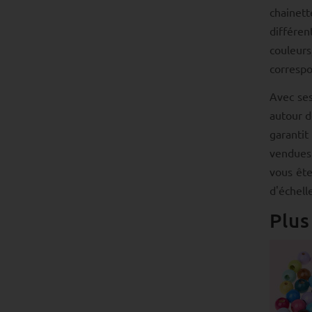
chainet
différen
couleurs
correspo
Avec se
autour d
garantit
vendues 
vous ête
d'échell
Plus