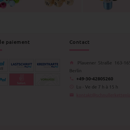
de paiement
Contact
Plauener Straße 163-16
Berlin
+49-30-42805260
Lu - Ve de 7 h à 15 h
kontakt@schnullerkettenl