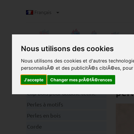
Français
Nous utilisons des cookies
Nous utilisons des cookies et d'autres technolog
personnalisÃ© et des publicitÃ©s ciblÃ©es, pour a
P
Catégories
Un c
J'accepte
Changer mes prÃ©fÃ©rences
per
Clip bois pour attache tétine
Perles à motifs
Perles en bois
Corde