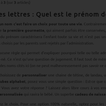
à
3
(sur
3
articles)
es lettres : Quel est le prénom d
un nom c'est faire un choix pour toute une vie
. Contraireme
me
la première gourmette
, qui aiment parfois être conservées
 du prénom caractérisera l'enfant toute sa vie et n'est pas un
choisis par les parents sont rejetés par l'administration.
 aucune règle qui permet d’expliquer pourquoi telle ou telle ad
né. Ce n’est qu’une question de jugement. Il faut tout de mêm
 des noms cités ici (on ne peut malheureusement pas savoir ce qu'
choisissez de
personnaliser
une chaine de tétine, de landau, 
cubes alphabet
, posez vous une simple question : Est-ce que c
? Vous avez votre réponse ? Laissez alors libre cours à vos e
personnalisée
qui ravira le bébé. Un superbe
cadeau de naissa
ez le choix. Pour une option 100% naturelle, optez pour les