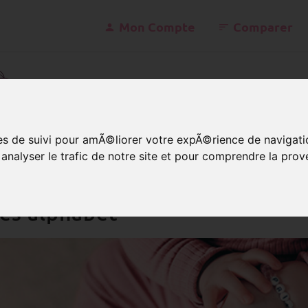
Mon Compte
Comparer
konta
ies de suivi pour amÃ©liorer votre expÃ©rience de navigati
nalyser le trafic de notre site et pour comprendre la prov
erles lettres
adeau réussi de A à Z : Un bra
les alphabet