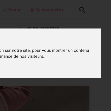
Revue
Se connecter
+49-30-42805260
0
kt@schnullerkettenladen.de
PANIER
Lu - Ve de 7 h à 15 h
on sur notre site, pour vous montrer un contenu
enance de nos visiteurs.
celet pour bébé avec des