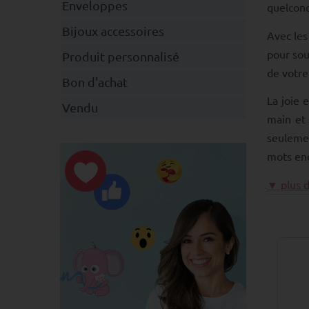
Enveloppes
quelconq
Bijoux accessoires
Avec le
pour sou
Produit personnalisé
de votre
Bon d'achat
La joie 
Vendu
main et 
seulemen
mots enc
▼ plus d