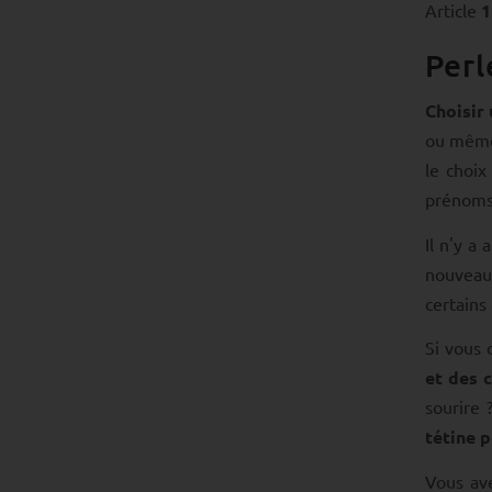
Article
1
Perl
Choisir 
ou mê
le choix
prénoms 
Il n'y a
nouveau-
certains
Si vous 
et des 
sourire 
tétine 
Vous av