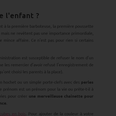
e l'enfant ?
nt à la première barboteuse, la première poussette
, mais ne revêtent pas une importance primordiale,
e mince affaire. Ce n'est pas pour rien si certains
ministration est susceptible de refuser le nom d'un
e les remercier d'avoir refusé l'enregistrement de
ont choisi les parents à la place).
un hochet ou un simple porte-clefs avec des
perles
e prénom est un prénom pour la vie ou prête-t-il à
nvies pour créer
une merveilleuse chainette pour
nce
.
cubes en bois
. Pour ajouter de la couleur à votre