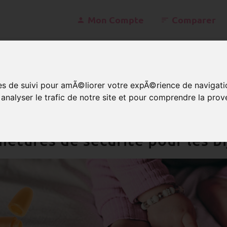
Mon Compte
Comparer
konta
ies de suivi pour amÃ©liorer votre expÃ©rience de navigati
nalyser le trafic de notre site et pour comprendre la prov
ijoux accessoires
Fermoirs
etures de sécurité pour les b