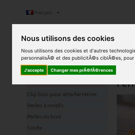
Français
Nous utilisons des cookies
Nous utilisons des cookies et d'autres technolog
personnalisÃ© et des publicitÃ©s ciblÃ©es, pour a
J'accepte
Changer mes prÃ©fÃ©rences
B
Catégories
Ferm
Clip bois pour attache tétine
Perles à motifs
Perles en bois
Corde