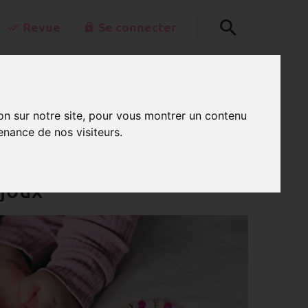
Revue
Se connecter
+49-30-42805260
0
kt@schnullerkettenladen.de
on sur notre site, pour vous montrer un contenu
PANIER
Lu - Ve de 7 h à 15 h
enance de nos visiteurs.
ijoux