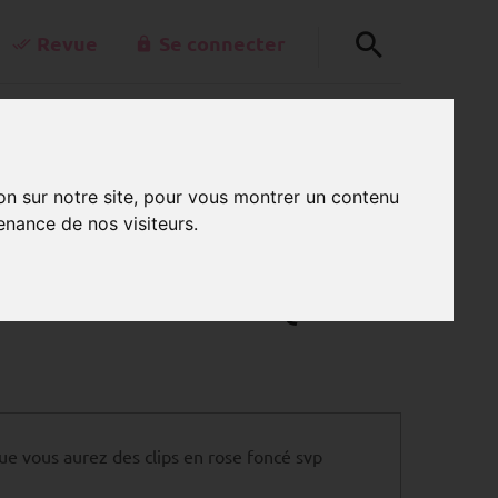
Revue
Se connecter
+49-30-42805260
0
kt@schnullerkettenladen.de
PANIER
Lu - Ve de 7 h à 15 h
on sur notre site, pour vous montrer un contenu
enance de nos visiteurs.
étine – couleur unique Ø 35mm
Avis
E – COULEUR UNIQUE Ø
e vous aurez des clips en rose foncé svp