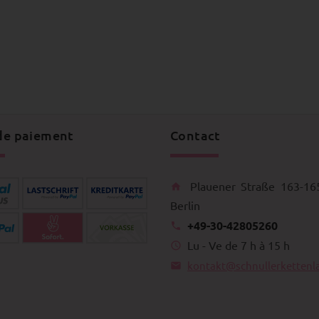
de paiement
Contact
Plauener Straße 163-16
Berlin
+49-30-42805260
Lu - Ve de 7 h à 15 h
kontakt@schnullerkettenl