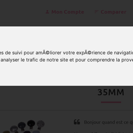
Mon Compte
Comparer
konta
ies de suivi pour amÃ©liorer votre expÃ©rience de navigati
nalyser le trafic de notre site et pour comprendre la prov
lip bois pour attache tétine
Uni
Clip bois pour attache t
IP BOIS POUR ATTACHE TÉTIN
35MM
Bonjour quand est ce qu