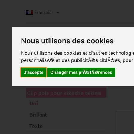
Français
Nous utilisons des cookies
Nous utilisons des cookies et d'autres technolog
personnalisÃ© et des publicitÃ©s ciblÃ©es, pour a
J'accepte
Changer mes prÃ©fÃ©rences
C
Catégories
CL
Clip bois pour attache tétine
Uni
Brillant
Texte