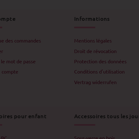
ompte
Informations
que des commandes
Mentions légales
er
Droit de révocation
 le mot de passe
Protection des données
n compte
Conditions d'utilisation
Vertrag widerrufen
oires pour enfant
Accessoires tous les jou
ABC
Sous-verre en bois