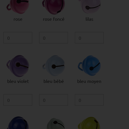
rose
rose foncé
lilas
bleu violet
bleu bébé
bleu moyen