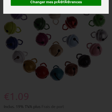
Changer mes prÃ©fÃ©rences
€1.09
Inclus. 19% TVA plus
Frais de port