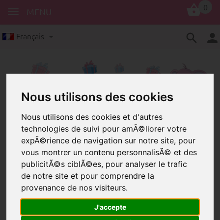
0
MENU
Français
Nous utilisons des cookies
Nous utilisons des cookies et d'autres
technologies de suivi pour amÃ©liorer votre
Clochette
Clochette 15 mm
expÃ©rience de navigation sur notre site, pour
Clochette 15 mm
vous montrer un contenu personnalisÃ© et des
publicitÃ©s ciblÃ©es, pour analyser le trafic
de notre site et pour comprendre la
provenance de nos visiteurs.
J'accepte