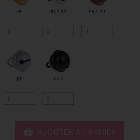
or
argenté
marron
gris
noir