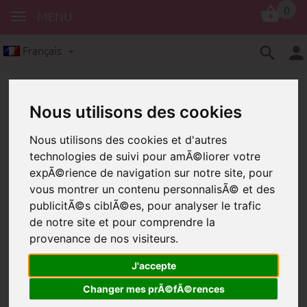
0
MENU
Français
Nous utilisons des cookies
Nous utilisons des cookies et d'autres
technologies de suivi pour amÃ©liorer votre
expÃ©rience de navigation sur notre site, pour
Perles à motifs
Tchèque
vous montrer un contenu personnalisÃ© et des
Perles avec motif « Malá princezna »
publicitÃ©s ciblÃ©es, pour analyser le trafic
de notre site et pour comprendre la
Perles avec motif « Malá
provenance de nos visiteurs.
princezna »
J'accepte
Changer mes prÃ©fÃ©rences