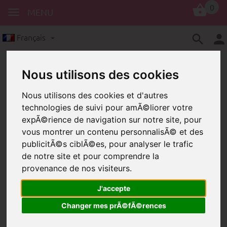
0
MENU
Français
Nous utilisons des cookies
Nous utilisons des cookies et d'autres
technologies de suivi pour amÃ©liorer votre
expÃ©rience de navigation sur notre site, pour
vous montrer un contenu personnalisÃ© et des
Porte-clés
Coeur Porte-clés
publicitÃ©s ciblÃ©es, pour analyser le trafic
Coeur Porte-clés
de notre site et pour comprendre la
provenance de nos visiteurs.
J'accepte
Changer mes prÃ©fÃ©rences