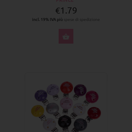
€1.79
incl. 19% IVA più
spese di spedizione
SELEZIONA OPZIONI