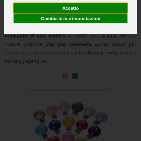
Accetto
Queste
clip per accessori per neonati
sono stampate
Cambia le mie impostazioni
con
scritte in francese
. Puoi trovare queste
clip di legno
stampate di alta qualità
in molti colori diversi. Utilizza
queste graziose
clip per catenelle porta ciucci
per
creare accessori per bambini
come catenelle porta ciucci o
massaggiagengive.