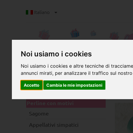
Italiano
Noi usiamo i cookies
Noi usiamo i cookies e altre tecniche di tracciame
annunci mirati, per analizzare il traffico sul nostro
P
Categorie
Perl
Accetto
Cambia le mie impostazioni
bril
Clip
Perline con motivi
Sagome
Appellativi simpatici