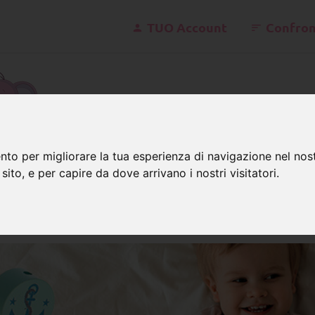
TUO Account
Confron
kontakt@
nto per migliorare la tua esperienza di navigazione nel nost
 sito, e per capire da dove arrivano i nostri visitatori.
erline con motivi
Disegni
ine di legno con graziose immag
lanti