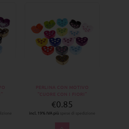
VO
PERLINA CON MOTIVO
I”
“CUORE CON I FIORI”
€0.85
dizione
incl. 19% IVA più
spese di spedizione