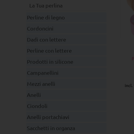
La Tua perlina
Perline di legno
Cordoncini
Dadi con lettere
Perline con lettere
Prodotti in silicone
Campanellini
Mezzi anelli
incl
Anelli
Ciondoli
Anelli portachiavi
Sacchetti in organza