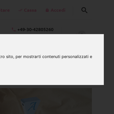
tare
Cassa
Accedi
+49-30-42805260
0
schnullerkettenladen.de
CARRELLO
Lu - Ve 7:00 - 15:00
ro sito, per mostrarti contenuti personalizzati e
ini in diversi colori