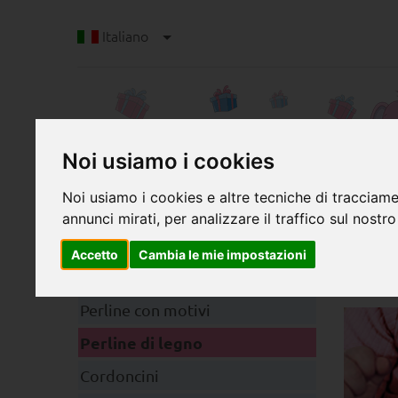
Italiano
Noi usiamo i cookies
Noi usiamo i cookies e altre tecniche di tracciame
annunci mirati, per analizzare il traffico sul nostro
P
Categorie
Ordi
Accetto
Cambia le mie impostazioni
dell
Clip
Perline con motivi
Perline di legno
Cordoncini