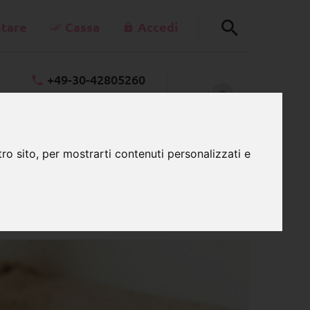
tare
Cassa
Accedi
+49-30-42805260
0
schnullerkettenladen.de
CARRELLO
Lu - Ve 7:00 - 15:00
ro sito, per mostrarti contenuti personalizzati e
o per i giocattoli