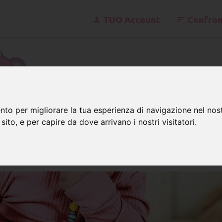
TUO Account
Confron
kontakt@
nto per migliorare la tua esperienza di navigazione nel nost
 sito, e per capire da dove arrivano i nostri visitatori.
erline di legno
nate on-line le perline di legn
'infanzia