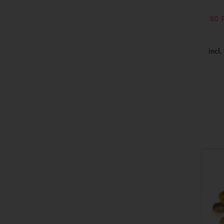
80
incl