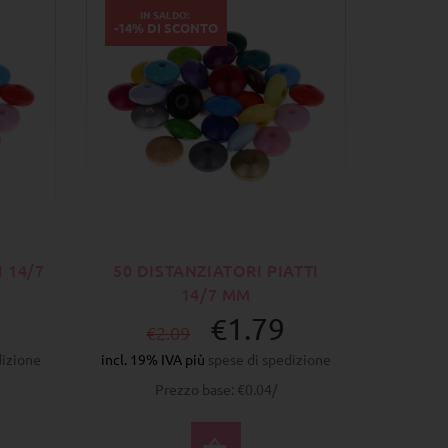
IN SALDO:
-14% DI SCONTO
I 14/7
50 DISTANZIATORI PIATTI
14/7 MM
€1.79
€2.09
dizione
incl. 19% IVA più
spese di spedizione
Prezzo base: €0.04/
ZIONA OPZIONI
SELEZIONA OPZIONI