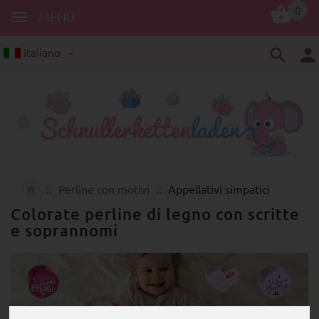
0
MENÙ
Italiano
Perline con motivi
Appellativi simpatici
Colorate perline di legno con scritte
e soprannomi