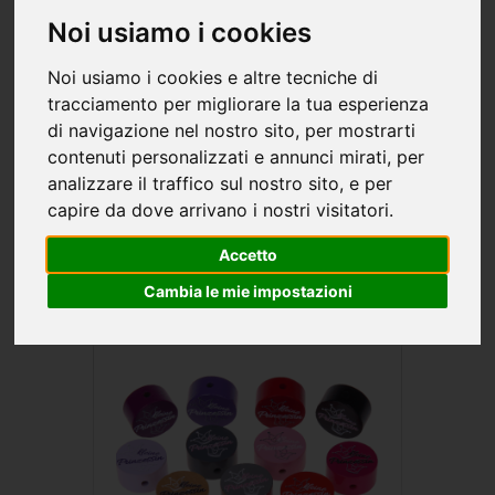
Noi usiamo i cookies
Noi usiamo i cookies e altre tecniche di
Queste
perline
colorate sono stampate con
scritte e
tracciamento per migliorare la tua esperienza
soprannomi in tedesco
. Le
perline di legno per le
di navigazione nel nostro sito, per mostrarti
catenelle porta ciuccio e altri accessori per bambini
contenuti personalizzati e annunci mirati, per
sono disponibili in tanti colori vivaci. Su richiesta, possiamo
analizzare il traffico sul nostro sito, e per
anche
stampare delle clip per catenelle e delle perline con
capire da dove arrivano i nostri visitatori.
i tuoi motivi
.
Accetto
Cambia le mie impostazioni