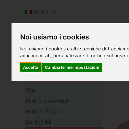
Italiano
Noi usiamo i cookies
Noi usiamo i cookies e altre tecniche di tracciame
annunci mirati, per analizzare il traffico sul nostro
Accetto
Cambia le mie impostazioni
D
Categorie
Clip
Perline con motivi
Perline di legno
Cordoncini