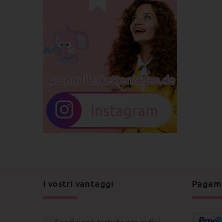
I vostri vantaggi
Pagam
♡
Spedizione gratuita per ordini