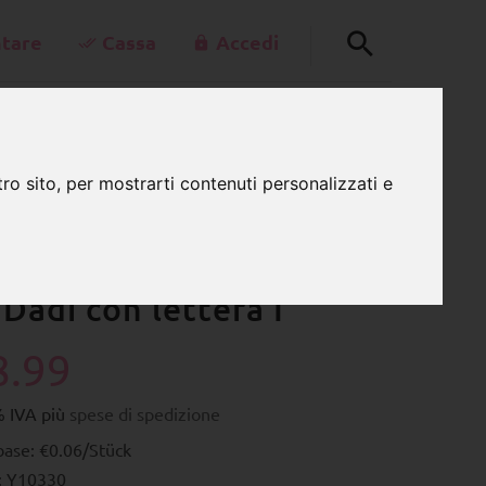
tare
Cassa
Accedi
+49-30-42805260
0
schnullerkettenladen.de
ro sito, per mostrarti contenuti personalizzati e
CARRELLO
Lu - Ve 7:00 - 15:00
 con lettera I
Dadi con lettera I
8.99
% IVA più
spese di spedizione
base: €0.06/Stück
: Y10330