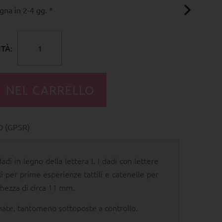
na in 2-4 gg. *
TÀ:
 (GPSR)
 in legno della lettera I. I dadi con lettere
li per prime esperienze tattili e catenelle per
ghezza di circa 11 mm.
onate, tantomeno sottoposte a controllo.