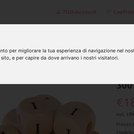
TUO Account
Confron
kontakt@
nto per migliorare la tua esperienza di navigazione nel nost
 sito, e per capire da dove arrivano i nostri visitatori.
adi con lettere
Legno
Stampato in superficie
300 Dadi
300 
€1
incl. 19
Prezzo 
Modella