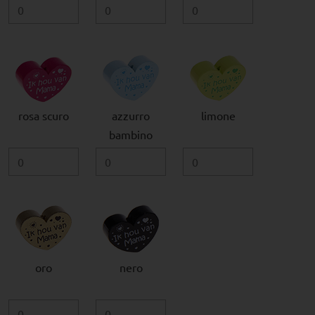
rosa scuro
azzurro
limone
bambino
oro
nero