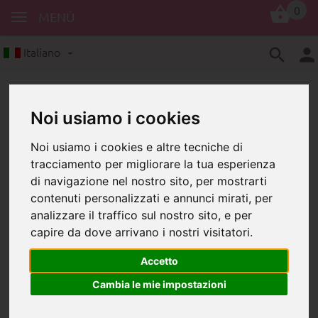
0
MENÙ
Italiano
Noi usiamo i cookies
Noi usiamo i cookies e altre tecniche di
tracciamento per migliorare la tua esperienza
di navigazione nel nostro sito, per mostrarti
Perline con motivi
Olandese
contenuti personalizzati e annunci mirati, per
Perlina a forma di cuore con motivo "Ik hou van
analizzare il traffico sul nostro sito, e per
Mama"
capire da dove arrivano i nostri visitatori.
Perlina a forma di cuore con
Accetto
motivo "Ik hou van Mama"
Cambia le mie impostazioni