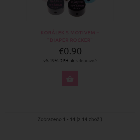
KORÁLEK S MOTIVEM –
"DIAPER ROCKER"
€0.90
vč. 19% DPH plus
dopravné
VYBERTE MOŽNOSTI
Zobrazeno
1
-
14
(z
14
zboží)