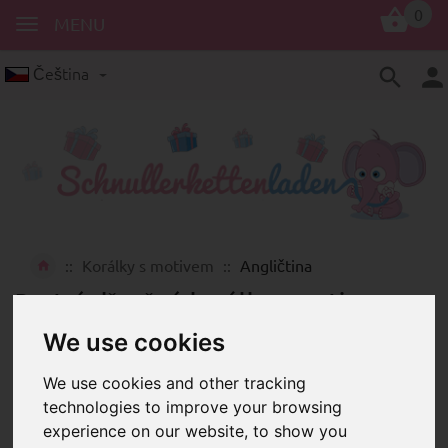
0
MENU
Čeština
Korálky s motivem
Angličtina
Pestré dřevěné korálky s motivy
potištěné anglickými rčeními a
We use cookies
přezdívkami
We use cookies and other tracking
technologies to improve your browsing
experience on our website, to show you