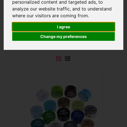
personalized content and targeted ads, to
analyze our website traffic, and to understand
where our visitors are coming from.
I agree
Tyto krásné
korálky s motivy
jsou potištěné
anglickými
Change my preferences
rčeními a přezdívkami
. Různé barvy a náměty zpestří
Vaše provedení šňůrek na dudlík.