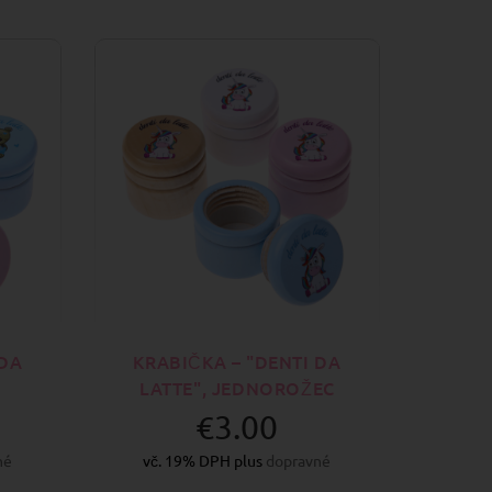
 DA
KRABIČKA – "DENTI DA
LATTE", JEDNOROŽEC
€3.00
né
vč. 19% DPH plus
dopravné