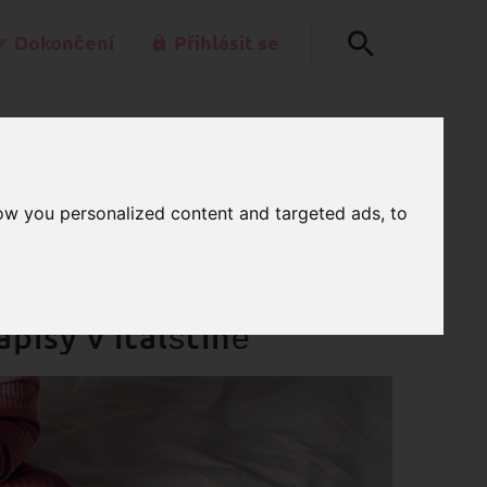
Dokončení
Přihlásit se
+49-30-42805260
0
akt@schnullerkettenladen.de
KOŠÍK
Po - Pá 7:00 - 15:00
ow you personalized content and targeted ads, to
 uzávěrem pro uchování
pisy v italštině