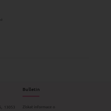
né
PIT
Bulletin
Získat informace o
5, 13053