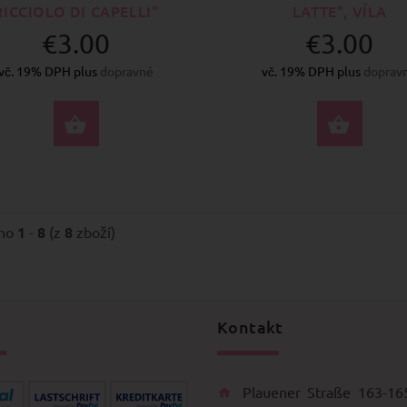
RICCIOLO DI CAPELLI"
LATTE", VÍLA
€3.00
€3.00
vč. 19% DPH plus
dopravné
vč. 19% DPH plus
doprav
VYBERTE MOŽNOSTI
KOU
eno
1
-
8
(z
8
zboží)
Kontakt
Plauener Straße 163-16