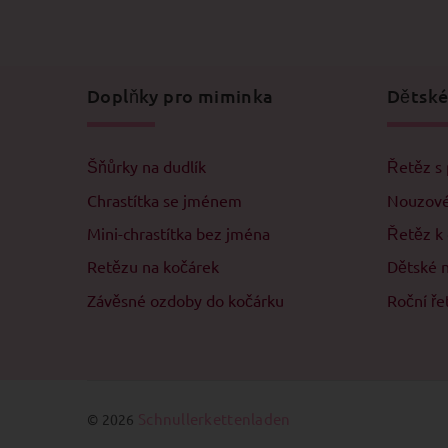
Doplňky pro miminka
Dětské
Šňůrky na dudlík
Řetěz s 
Chrastítka se jménem
Nouzové
Mini-chrastítka bez jména
Řetěz k
Retězu na kočárek
Dětské 
Závěsné ozdoby do kočárku
Roční ře
Schnullerkettenladen
© 2026