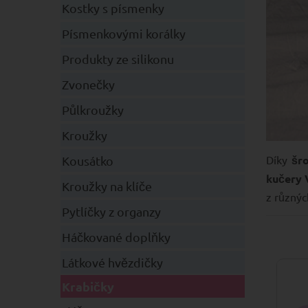
Kostky s písmenky
Písmenkovými korálky
Produkty ze silikonu
Zvonečky
Půlkroužky
Kroužky
Díky
šr
Kousátko
kučery 
Kroužky na klíče
z různýc
Pytlíčky z organzy
Háčkované doplňky
Látkové hvězdičky
Krabičky