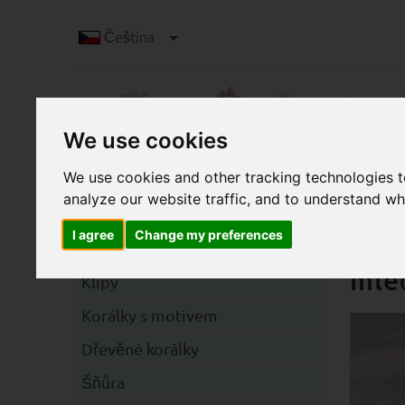
Čeština
We use cookies
We use cookies and other tracking technologies 
analyze our website traffic, and to understand wh
K
Kategorie
I agree
Change my preferences
Dře
mléč
Klipy
Korálky s motivem
Dřevěné korálky
Šňůra