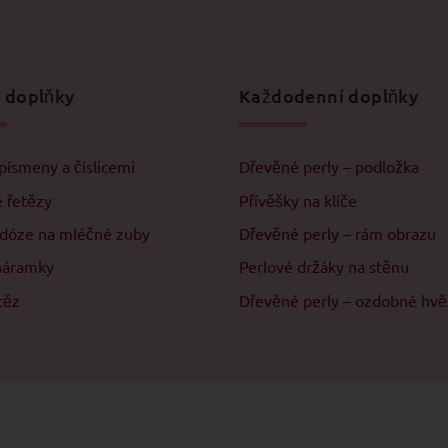
 doplňky
Každodenní doplňky
písmeny a číslicemi
Dřevěné perly – podložka
 řetězy
Přívěšky na klíče
 dóze na mléčné zuby
Dřevěné perly – rám obrazu
náramky
Perlové držáky na stěnu
těz
Dřevěné perly – ozdobné hv