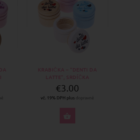
 DA
KRABIČKA – "DENTI DA
I
LATTE", SRDÍČKA
€3.00
né
vč. 19% DPH plus
dopravné
RTE MOŽNOSTI
VYBERTE MOŽNOSTI