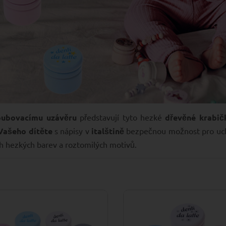
oubovacímu uzávěru
představují tyto hezké
dřevěné krabič
Vašeho dítěte
s nápisy v
italštině
bezpečnou možnost pro ucho
h hezkých barev a roztomilých motivů.