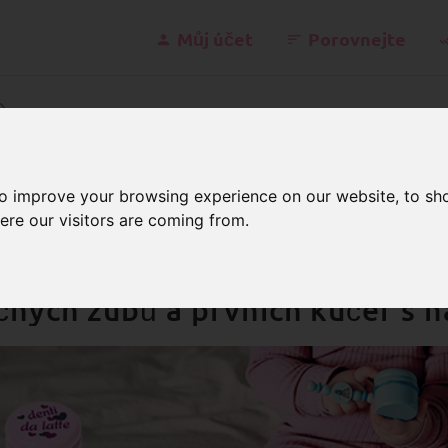
Můj účet
Porovnejte
kont
to improve your browsing experience on our website, to sh
ere our visitors are coming from.
rabičky
Italské
věné krabičky se šroubovacím
ných zubů a prvních kučer s ná