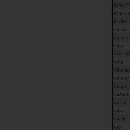
Jižní Afr
Jižní Ko
Jordán
Kanada
Kapverd
Katar
Kazachs
Keňa
Kolumbi
Komory
Kongo
Kostarik
krocan
Kuba
Kuvajt
Kypr