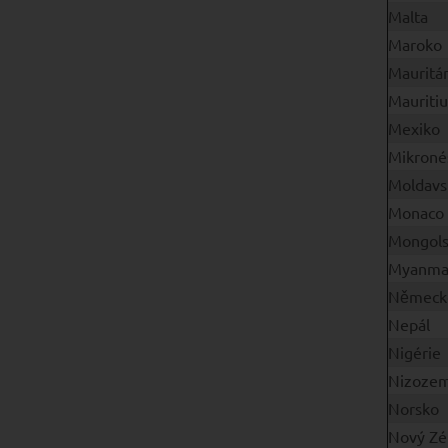
Malta
Maroko
Mauritá
Mauritiu
Mexiko
Mikroné
Moldavs
Monaco
Mongol
Myanma
Německ
Nepál
Nigérie
Nizozem
Norsko
Nový Zé