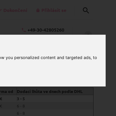
Dokončení
Přihlásit se
+49-30-42805260
0
akt@schnullerkettenladen.de
KOŠÍK
Po - Pá 7:00 - 15:00
ow you personalized content and targeted ads, to
PLATKY
rma od
Dodací lhůta ve dnech podle DHL
€
3 - 5
€
6 - 8
6 - 8