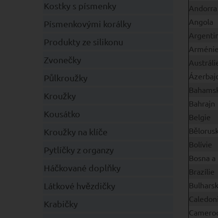
Kostky s písmenky
Andorra
Angola
Písmenkovými korálky
Argenti
Produkty ze silikonu
Arméni
Zvonečky
Austráli
Ázerbaj
Půlkroužky
Bahamsk
Kroužky
Bahrajn
Kousátko
Belgie
Bělorus
Kroužky na klíče
Bolívie
Pytlíčky z organzy
Bosna a 
Háčkované doplňky
Brazílie
Bulhars
Látkové hvězdičky
Caledon
Krabičky
Camero