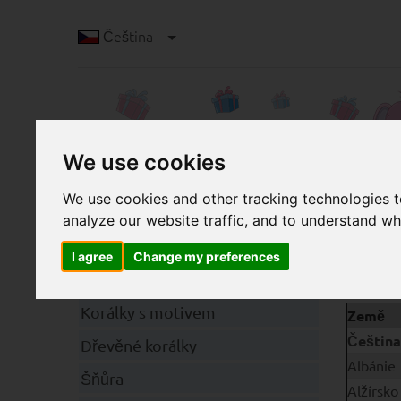
Čeština
We use cookies
We use cookies and other tracking technologies 
analyze our website traffic, and to understand wh
P
Kategorie
I agree
Change my preferences
Klipy
Korálky s motivem
Země
Čeština
Dřevěné korálky
Albánie
Šňůra
Alžírsko