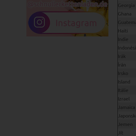
Georgia
Ghana
Guatema
Haiti
Indie
Indonés
Irák
Írán
Irsko
Island
Itálie
Izrael
Jamaica
Japonsk
Jemen
Jít