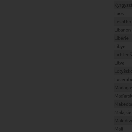
Kyrgyzs
Laos
Lesotho
Libanon
Libérie
Libye
Lichtenš
Litva
Lotyšsk
Lucemb
Madagas
Maďars
Makedo
Malajsie
Malediv
Mali