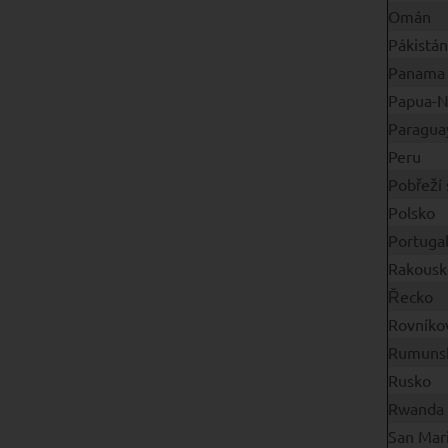
Omán
Pákistán
Panama
Papua-N
Paragua
Peru
Pobřeží 
Polsko
Portuga
Rakousk
Řecko
Rovníko
Rumuns
Rusko
Rwanda
San Mar