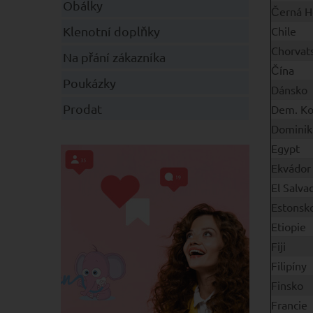
Obálky
Černá H
Chile
Klenotní doplňky
Chorvat
Na přání zákazníka
Čína
Poukázky
Dánsko
Prodat
Dem. K
Dominik
Egypt
Ekvádor
El Salva
Estonsk
Etiopie
Fiji
Filipíny
Finsko
Francie