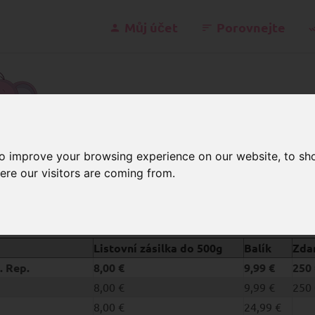
Můj účet
Porovnejte
kont
to improve your browsing experience on our website, to sh
ere our visitors are coming from.
řepravní poplatky
PŘEPRAVNÍ PO
Listovní zásilka do 500g
Balík
Zda
. Rep.
8,00 €
9,99 €
250 
8,00 €
9,99 €
250 
8,00 €
24,99 €