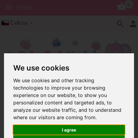
0
MENU
Čeština
We use cookies
We use cookies and other tracking
Korálky s motivem
Český
technologies to improve your browsing
Pestré dřevěné korálky s motivy a
experience on our website, to show you
potištěné českými rčeními a
personalized content and targeted ads, to
přezdívkami
analyze our website traffic, and to understand
where our visitors are coming from.
I agree