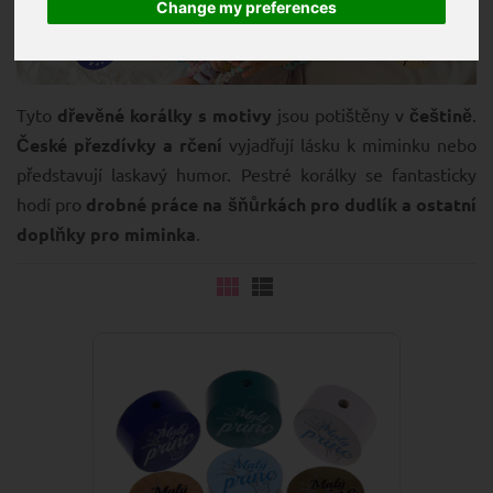
Change my preferences
Tyto
dřevěné korálky s motivy
jsou potištěny v
češtině
.
České přezdívky a rčení
vyjadřují lásku k miminku nebo
představují laskavý humor. Pestré korálky se fantasticky
hodí pro
drobné práce na šňůrkách pro dudlík a ostatní
doplňky pro miminka
.