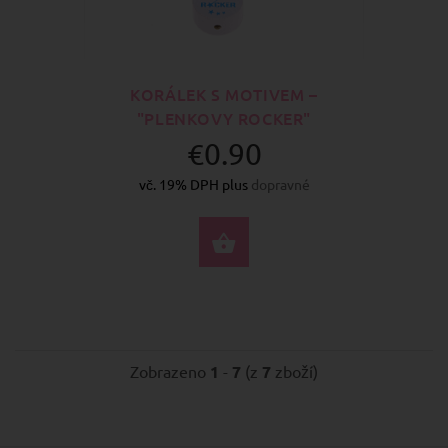
KORÁLEK S MOTIVEM –
"PLENKOVY ROCKER"
€0.90
vč. 19% DPH plus
dopravné
VYBERTE MOŽNOSTI
Zobrazeno
1
-
7
(z
7
zboží)