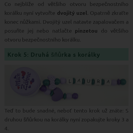
Co nejblíže od většího otvoru bezpečnostního
dvojitý uzel
korálku nyní vytvořte
. Opatrně zkraťte
konec nůžkami. Dvojitý uzel natavte zapalovačem a
pinzetou
posuňte jej nebo natlačte
do většího
otvoru bezpečnostního korálku.
Krok 5: Druhá šňůrka s korálky
Teď to bude snadné, neboť tento krok už znáte: S
druhou šňůrkou na korálky nyní zopakujte kroky 3 a
4.