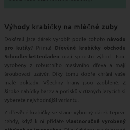
Výhody krabičky na mléčné zuby
návodu
Dokázali jste dárek vyrobit podle tohoto
pro kutily
Dřevěné krabičky obchodu
? Prima!
Schnullerkettenladen
mají spoustu výhod: Jsou
vyrobeny z robustního masivního dřeva a mají
šroubovací uzávěr. Díky tomu dobře chrání vaše
malé poklady. Všechny hrany jsou zaoblené. Z
široké nabídky barev a potisků v různých jazycích si
vyberete nejvhodnější variantu.
Z dřevěné krabičky se stane výborný dárek teprve
vlastnoručně vyrobený
tehdy, když k ní přidáte
přívěsek se jmenovkou
. Díky úzkému vroubku pod