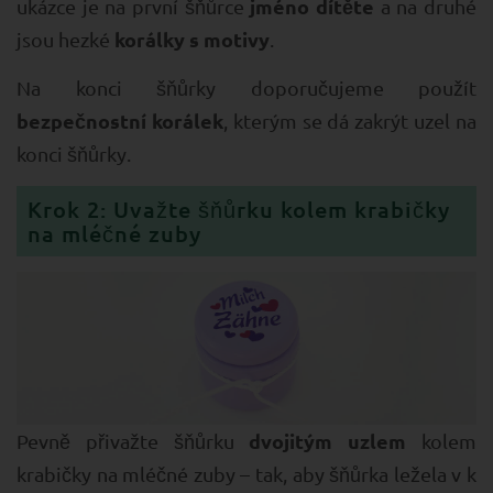
jméno dítěte
ukázce je na první šňůrce
a na druhé
korálky s motivy
jsou hezké
.
Na konci šňůrky doporučujeme použít
bezpečnostní korálek
, kterým se dá zakrýt uzel na
konci šňůrky.
Krok 2: Uvažte šňůrku kolem krabičky
na mléčné zuby
dvojitým uzlem
Pevně přivažte šňůrku
kolem
krabičky na mléčné zuby – tak, aby šňůrka ležela v k