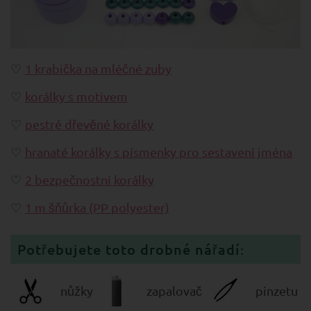
1 krabička na mléčné zuby
korálky s motivem
pestré dřevěné korálky
hranaté korálky s písmenky pro sestavení jména
2 bezpečnostní korálky
1 m šňůrka (PP polyester)
Potřebujete toto drobné nářadí:
nůžky
zapalovač
pinzetu