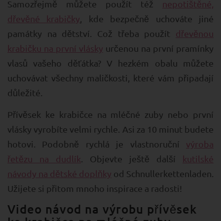
Samozřejmě můžete použít též
nepotištěné,
dřevěné krabičky
, kde bezpečně uchováte jiné
památky na dětství. Což třeba použít
dřevěnou
krabičku na první vlásky
určenou na první pramínky
vlasů vašeho děťátka? V hezkém obalu můžete
uchovávat všechny maličkosti, které vám připadají
důležité.
Přívěsek ke krabičce na mléčné zuby nebo první
vlásky vyrobíte velmi rychle. Asi za 10 minut budete
hotovi. Podobně rychlá je vlastnoruční
výroba
řetězu na dudlík
. Objevte ještě další
kutilské
návody na dětské doplňky
od Schnullerkettenladen.
Užijete si přitom mnoho inspirace a radosti!
Video návod na výrobu přívěsek