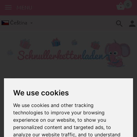
0
MENU
Čeština
Vyrobte si krásný přívěsek ke krabičce na mléčné
We use cookies
zuby
We use cookies and other tracking
Vyrobte si krásný přívěsek
technologies to improve your browsing
ke krabičce na mléčné
experience on our website, to show you
personalized content and targeted ads, to
zuby
analyze our website traffic, and to understand