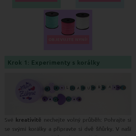
OBJEVUJTE NYNÍ!
Krok 1: Experimenty s korálky
kreativitě
Své
nechejte volný průběh: Pohrajte si
se svými korálky a připravte si dvě šňůrky. V naší