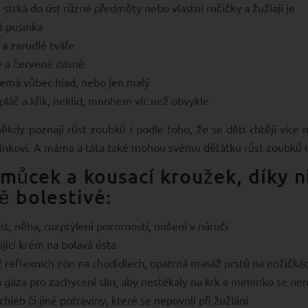
i strká do úst různé předměty nebo vlastní ručičky a žužlají je
á pusinka
 a zarudlé tváře
é a červené dásně
nemá vůbec hlad, nebo jen malý
 pláč a křik, neklid, mnohem víc než obvykle
ěkdy poznají růst zoubků i podle toho, že se děti chtějí více 
ínkovi. A máma a táta také mohou svému děťátku růst zoubků 
můcek a kousací kroužek, díky n
 bolestivé:
st, něha, rozptýlení pozornosti, nošení v náručí
ující krém na bolavá ústa
 reflexních zón na chodidlech, opatrná masáž prstů na nožičká
 gáza pro zachycení slin, aby nestékaly na krk a miminko se nen
chléb či jiné potraviny, které se nepovolí při žužlání