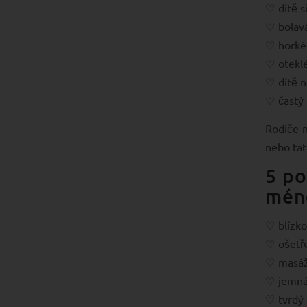
dítě s
bolav
horké
otekl
dítě 
častý
Rodiče n
nebo tat
5 po
méně
blízko
ošetř
masáž
jemná
tvrdý 