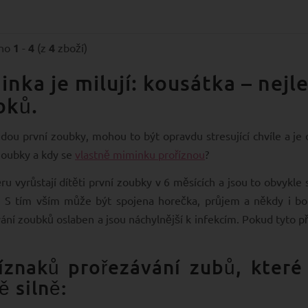
eno
1
-
4
(z
4
zboží)
nka je milují: kousátka – nejl
bků.
jdou první zoubky, mohou to být opravdu stresující chvíle a je
 zoubky a kdy se
vlastně miminku proříznou
?
u vyrůstají dítěti první zoubky v 6 měsících a jsou to obvykle st
. S tím vším může být spojena horečka, průjem a někdy i bol
ání zoubků oslaben a jsou náchylnější k infekcím. Pokud tyto př
íznaků prořezávání zubů, které
 silně: