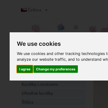
Čeština
We use cookies
We use cookies and other tracking technologies 
analyze our website traffic, and to understand wh
K
Kategorie
Kous
I agree
Change my preferences
Klipy
Korálky s motivem
Dřevěné korálky
Šňůra