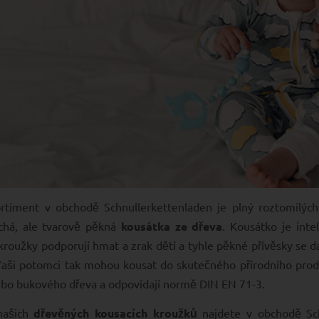
ortiment v obchodě Schnullerkettenladen je plný roztomilých
chá, ale tvarově pěkná
kousátka ze dřeva
. Kousátko je inte
kroužky podporují hmat a zrak dětí a tyhle pěkné přívěsky se d
Vaši potomci tak mohou kousat do skutečného přírodního pro
bo bukového dřeva a odpovídají normě DIN EN 71-3.
našich
dřevěných kousacích kroužků
najdete v obchodě Schn