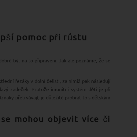
epší pomoc při růstu
 dobré být na to připraveni. Jak ale poznáme, že se
řední řezáky v dolní čelisti, za nimiž pak následují
avý zadeček. Protože imunitní systém dětí je při
íznaky přetrvávají, je důležité probrat to s dětským
 se mohou objevit více či