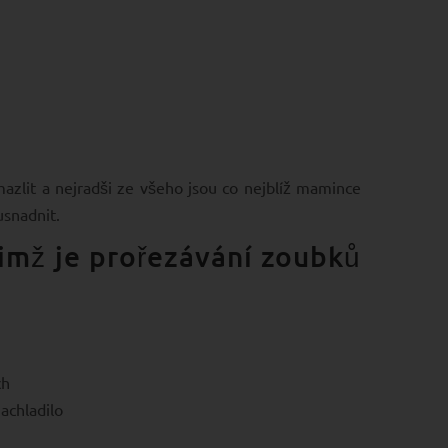
mazlit a nejradši ze všeho jsou co nejblíž mamince
usnadnit.
imž je prořezávání zoubků
ch
achladilo