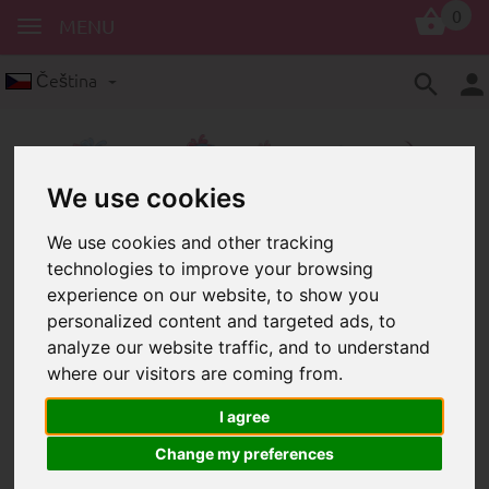
0
MENU
Čeština
We use cookies
We use cookies and other tracking
technologies to improve your browsing
Korálky s motivem
Italské
experience on our website, to show you
Korálek s motivem – "Ti amo mamma"
personalized content and targeted ads, to
analyze our website traffic, and to understand
Korálek s motivem – "Ti
where our visitors are coming from.
amo mamma"
I agree
Change my preferences