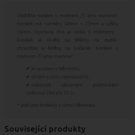
Obdržíte korálek s motivem ‚Ti amo mamma‘.
Korálek má rozměry 30mm x 25mm a výšku
10mm. Vyvrtaná díra je velká 3 milimetry .
Korálek je skvělý na šňůrky na dudlík,
chrastítka a řetězy na kočárek. Korálek s
motivem ‚Ti amo mamma‘:
je vyroben v Německu,
slinám a potu nepropustný,
odpovídá zákonným podmínkám
směrnice DIN-EN 71-3.
* platí pro dodávky v rámci Německa.
Související produkty