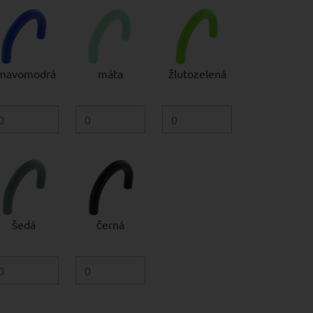
mavomodrá
máta
žlutozelená
šedá
černá