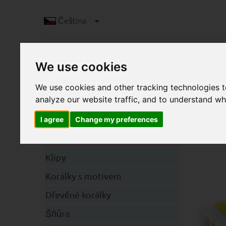
Čeština
We use cookies
We use cookies and other tracking technologies 
analyze our website traffic, and to understand wh
I agree
Change my preferences
P
Kategorie
Klipy
Korálky s motivem
Dřevěné korálky
Šňůra