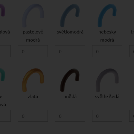
alová
pastelově
světlomodrá
nebesky
t
modrá
modrá
le
zlatá
hnědá
světle šedá
ová