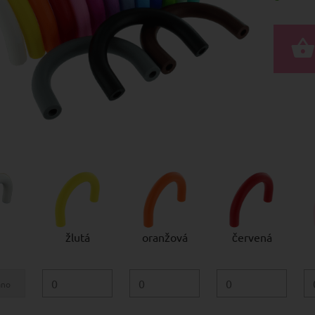
žlutá
oranžová
červená
áno