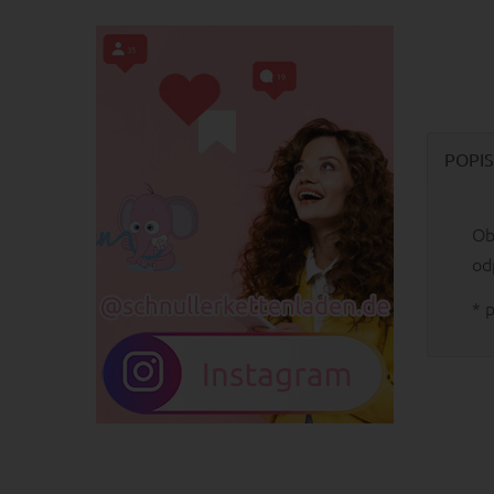
POPIS
Ob
od
* 