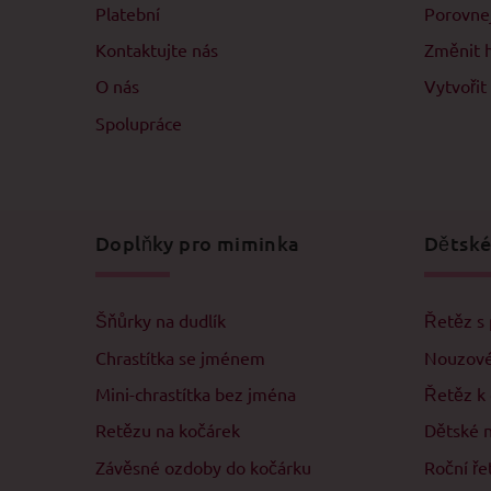
Platební
Porovne
Kontaktujte nás
Změnit 
O nás
Vytvořit
Spolupráce
Doplňky pro miminka
Dětské
Šňůrky na dudlík
Řetěz s 
Chrastítka se jménem
Nouzové
Mini-chrastítka bez jména
Řetěz k
Retězu na kočárek
Dětské 
Závěsné ozdoby do kočárku
Roční ře