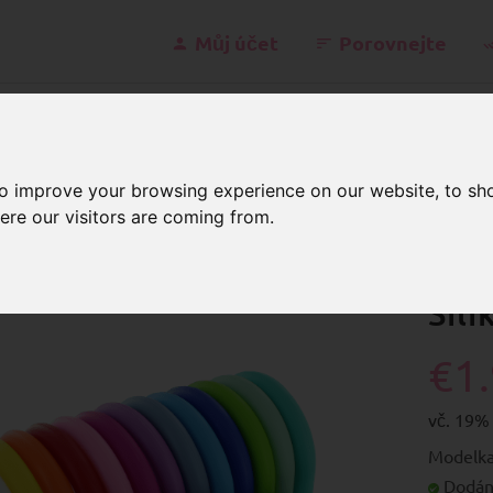
Můj účet
Porovnejte
kont
to improve your browsing experience on our website, to sh
ere our visitors are coming from.
rodukty ze silikonu
Půlkroužky
Silikonové půlkroužky
Sil
€1
vč. 19%
Modelka
Dodání