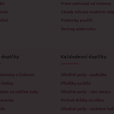
jte
Právo odstoupit od smlouvy
heslo
Zásady ochrany osobních úda
 účet
Podmínky použití
Vertrag widerrufen
 doplňky
Každodenní doplňky
písmeny a číslicemi
Dřevěné perly – podložka
 řetězy
Přívěšky na klíče
 dóze na mléčné zuby
Dřevěné perly – rám obrazu
náramky
Perlové držáky na stěnu
těz
Dřevěné perly – ozdobné hv